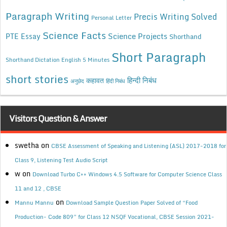
Paragraph Writing
Precis Writing Solved
Personal Letter
Science Facts
Science Projects
PTE Essay
Shorthand
Short Paragraph
Shorthand Dictation English 5 Minutes
short stories
कहावत
हिन्दी निबंध
अनुछेद
हिंदी निबंध
Visitors Question & Answer
swetha
on
CBSE Assessment of Speaking and Listening (ASL) 2017-2018 for
Class 9, Listening Test Audio Script
w
on
Download Turbo C++ Windows 4.5 Software for Computer Science Class
11 and 12 , CBSE
on
Mannu Mannu
Download Sample Question Paper Solved of “Food
Production- Code 809” for Class 12 NSQF Vocational, CBSE Session 2021-