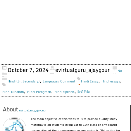
October 7, 2024
evirtualguru_ajaygour
No
,
,
,
Hindi (Sr. Secondary)
Languages
Comment
Hindi Essay
Hindi essays
,
,
,
Hindi Nibandh
Hindi Paragraph
Hindi Speech
हिन्दी निबंध
About
evirtualguru_ajaygour
The main objective of this website is to provide quality study
material to all students (from 1st to 12th class of any board)
irrespective of their background as our motto is “Education for