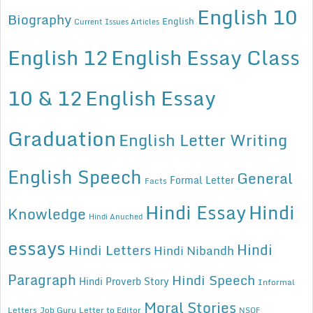
English 10
Biography
English
Current Issues Articles
English 12
English Essay Class
10 & 12
English Essay
Graduation
English Letter Writing
English Speech
General
Formal Letter
Facts
Hindi Essay
Hindi
Knowledge
Hindi Anuched
essays
Hindi
Hindi Letters
Hindi Nibandh
Paragraph
Hindi Speech
Hindi Proverb Story
Informal
Moral Stories
Letters
Job Guru
Letter to Editor
NSQF