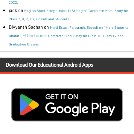
2022.
jack
on
English Short Story “Union Is Strength” Complete Moral Story for
Class 7, 8, 9, 10, 12 Kids and Students.
Divyansh Sachan
on
Hindi Essay, Paragraph, Speech on “Mere Sapno ka
Bharat”, “मेरे सपनों का भारत” Complete Hindi Essay for Class 10, Class 12 and
Graduation Classes.
Download Our Educational Android Apps