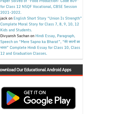
Paper Solved of “Food Production- Code 809”
for Class 12 NSQF Vocational, CBSE Session
2021-2022.
jack
on
English Short Story “Union Is Strength”
Complete Moral Story for Class 7, 8, 9, 10, 12
Kids and Students.
Divyansh Sachan
on
Hindi Essay, Paragraph,
Speech on “Mere Sapno ka Bharat”, “मेरे सपनों का
भारत” Complete Hindi Essay for Class 10, Class
12 and Graduation Classes.
ownload Our Educational Android Apps