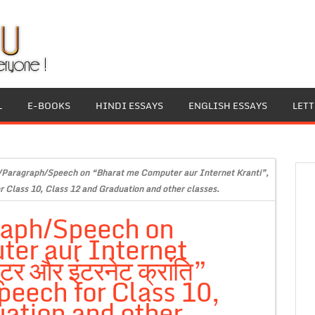
L
E-BOOKS
HINDI ESSAYS
ENGLISH ESSAYS
LET
/Paragraph/Speech on “Bharat me Computer aur Internet Kranti”,
h for Class 10, Class 12 and Graduation and other classes.
raph/Speech on
er aur Internet
ूटर और इंटरनेट क्रांति”
eech for Class 10,
ation and other