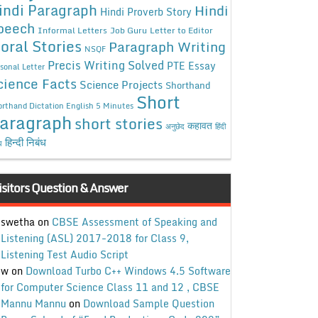
indi Paragraph
Hindi
Hindi Proverb Story
peech
Informal Letters
Job Guru
Letter to Editor
oral Stories
Paragraph Writing
NSQF
Precis Writing Solved
PTE Essay
sonal Letter
cience Facts
Science Projects
Shorthand
Short
rthand Dictation English 5 Minutes
aragraph
short stories
कहावत
अनुछेद
हिंदी
हिन्दी निबंध
ध
isitors Question & Answer
swetha
on
CBSE Assessment of Speaking and
Listening (ASL) 2017-2018 for Class 9,
Listening Test Audio Script
w
on
Download Turbo C++ Windows 4.5 Software
for Computer Science Class 11 and 12 , CBSE
Mannu Mannu
on
Download Sample Question