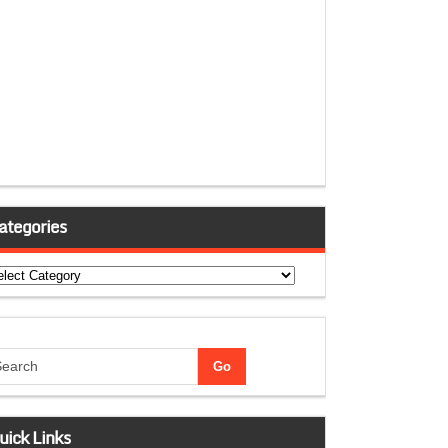
ategories
tegories
uick Links