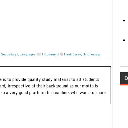
. Secondary)
,
Languages
1 Comment
Hindi Essay
,
Hindi essays
D
 is to provide quality study material to all students
ard) irrespective of their background as our motto is
lso a very good platform for teachers who want to share