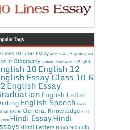
opular Tags
10 Lines Essay
 Lines
Articles
ASL 9 Speaking
ASL
Biography
ASL 11
English
Current Issues Articles
nglish 10
English 12
nglish Essay Class 10 &
12
English Essay
raduation
English Letter
English Speech
riting
Facts
General Knowledge
rmal Letter
Hindi
Hindi Essay
Hindi
uched
ssays
Hindi Letters
Hindi Nibandh