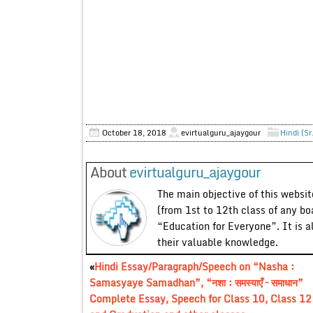
October 18, 2018
evirtualguru_ajaygour
Hindi (Sr
About
evirtualguru_ajaygour
The main objective of this website
(from 1st to 12th class of any bo
“Education for Everyone”. It is a
their valuable knowledge.
«
Hindi Essay/Paragraph/Speech on “Nasha :
Samasyaye Samadhan”, “नशा : समस्याएँ – समाधान”
Complete Essay, Speech for Class 10, Class 12