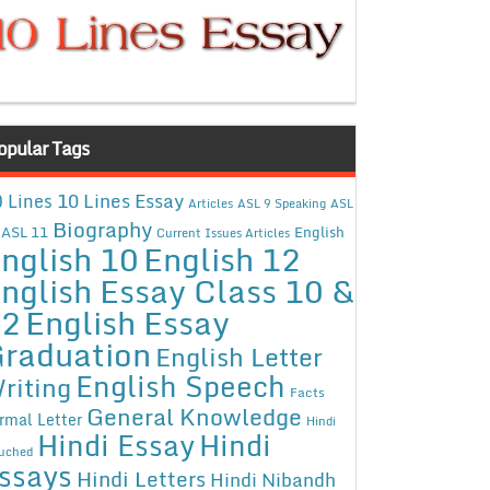
opular Tags
10 Lines Essay
 Lines
Articles
ASL 9 Speaking
ASL
Biography
ASL 11
English
Current Issues Articles
nglish 10
English 12
nglish Essay Class 10 &
12
English Essay
raduation
English Letter
English Speech
riting
Facts
General Knowledge
rmal Letter
Hindi
Hindi Essay
Hindi
uched
ssays
Hindi Letters
Hindi Nibandh