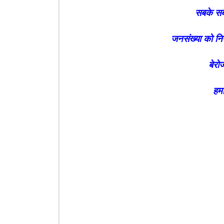
सबके सब
जनसंख्या को निय
बेरो
हमा