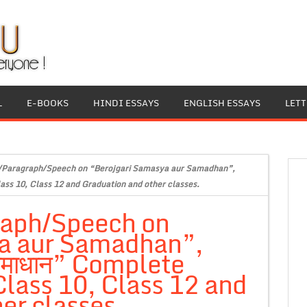
L
E-BOOKS
HINDI ESSAYS
ENGLISH ESSAYS
LET
y/Paragraph/Speech on “Berojgari Samasya aur Samadhan”,
Class 10, Class 12 and Graduation and other classes.
raph/Speech on
a aur Samadhan”,
र समाधान” Complete
Class 10, Class 12 and
er classes.