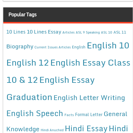
Popular Tags
10 Lines Essay
10 Lines
ASL 11
Articles
ASL 9 Speaking
ASL 10
English 10
Biography
English
Current Issues Articles
English 12
English Essay Class
10 & 12
English Essay
Graduation
English Letter Writing
English Speech
General
Formal Letter
Facts
Hindi Essay
Hindi
Knowledge
Hindi Anuched