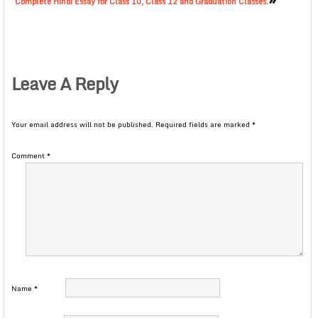
Complete Hindi Essay for Class 10, Class 12 and Graduation Classes.
Leave A Reply
Your email address will not be published.
Required fields are marked
*
Comment
*
Name
*