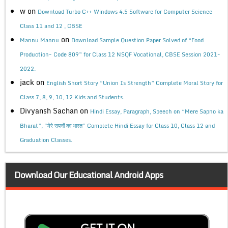
w
on
Download Turbo C++ Windows 4.5 Software for Computer Science
Class 11 and 12 , CBSE
on
Mannu Mannu
Download Sample Question Paper Solved of “Food
Production- Code 809” for Class 12 NSQF Vocational, CBSE Session 2021-
2022.
jack
on
English Short Story “Union Is Strength” Complete Moral Story for
Class 7, 8, 9, 10, 12 Kids and Students.
Divyansh Sachan
on
Hindi Essay, Paragraph, Speech on “Mere Sapno ka
Bharat”, “मेरे सपनों का भारत” Complete Hindi Essay for Class 10, Class 12 and
Graduation Classes.
Download Our Educational Android Apps