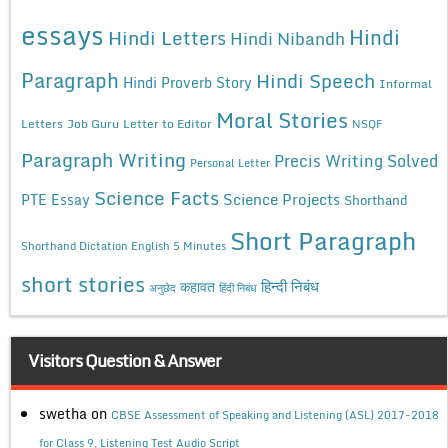
essays
Hindi
Hindi Letters
Hindi Nibandh
Paragraph
Hindi Speech
Hindi Proverb Story
Informal
Moral Stories
Letters
Job Guru
Letter to Editor
NSQF
Paragraph Writing
Precis Writing Solved
Personal Letter
Science Facts
Science Projects
PTE Essay
Shorthand
Short Paragraph
Shorthand Dictation English 5 Minutes
short stories
कहावत
हिन्दी निबंध
अनुछेद
हिंदी निबंध
Visitors Question & Answer
swetha
on
CBSE Assessment of Speaking and Listening (ASL) 2017-2018
for Class 9, Listening Test Audio Script