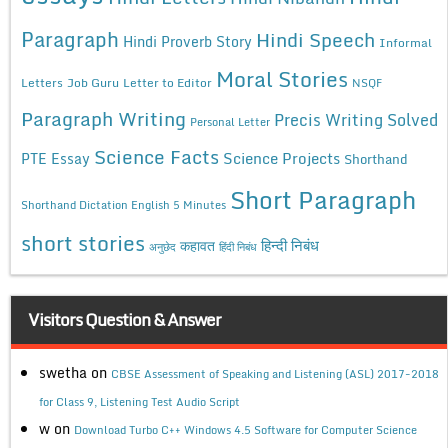
Paragraph
Hindi Speech
Hindi Proverb Story
Informal
Moral Stories
Letters
Job Guru
Letter to Editor
NSQF
Paragraph Writing
Precis Writing Solved
Personal Letter
Science Facts
Science Projects
PTE Essay
Shorthand
Short Paragraph
Shorthand Dictation English 5 Minutes
short stories
कहावत
हिन्दी निबंध
अनुछेद
हिंदी निबंध
Visitors Question & Answer
swetha
on
CBSE Assessment of Speaking and Listening (ASL) 2017-2018
for Class 9, Listening Test Audio Script
w
on
Download Turbo C++ Windows 4.5 Software for Computer Science