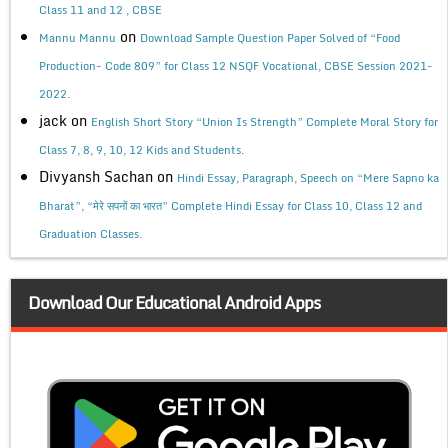
Class 11 and 12 , CBSE
on
Mannu Mannu
Download Sample Question Paper Solved of “Food
Production- Code 809” for Class 12 NSQF Vocational, CBSE Session 2021-
2022.
jack
on
English Short Story “Union Is Strength” Complete Moral Story for
Class 7, 8, 9, 10, 12 Kids and Students.
Divyansh Sachan
on
Hindi Essay, Paragraph, Speech on “Mere Sapno ka
Bharat”, “मेरे सपनों का भारत” Complete Hindi Essay for Class 10, Class 12 and
Graduation Classes.
Download Our Educational Android Apps