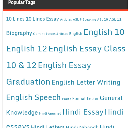
Popular Tags
10 Lines Essay
10 Lines
ASL 11
Articles
ASL 9 Speaking
ASL 10
English 10
Biography
English
Current Issues Articles
English 12
English Essay Class
10 & 12
English Essay
Graduation
English Letter Writing
English Speech
General
Formal Letter
Facts
Hindi Essay
Hindi
Knowledge
Hindi Anuched
essays
Hindi
Hindi Letters
Hindi Nibandh