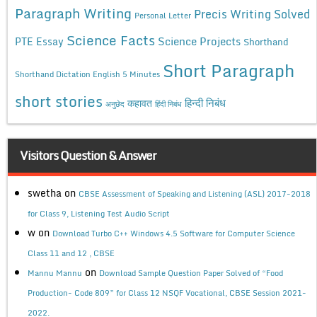
Paragraph Writing
Precis Writing Solved
Personal Letter
Science Facts
Science Projects
PTE Essay
Shorthand
Short Paragraph
Shorthand Dictation English 5 Minutes
short stories
कहावत
हिन्दी निबंध
अनुछेद
हिंदी निबंध
Visitors Question & Answer
swetha
on
CBSE Assessment of Speaking and Listening (ASL) 2017-2018
for Class 9, Listening Test Audio Script
w
on
Download Turbo C++ Windows 4.5 Software for Computer Science
Class 11 and 12 , CBSE
on
Mannu Mannu
Download Sample Question Paper Solved of “Food
Production- Code 809” for Class 12 NSQF Vocational, CBSE Session 2021-
2022.