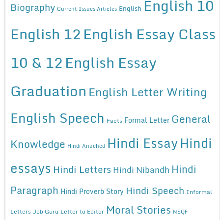
English 10
Biography
English
Current Issues Articles
English 12
English Essay Class
10 & 12
English Essay
Graduation
English Letter Writing
English Speech
General
Formal Letter
Facts
Hindi Essay
Hindi
Knowledge
Hindi Anuched
essays
Hindi
Hindi Letters
Hindi Nibandh
Paragraph
Hindi Speech
Hindi Proverb Story
Informal
Moral Stories
Letters
Job Guru
Letter to Editor
NSQF