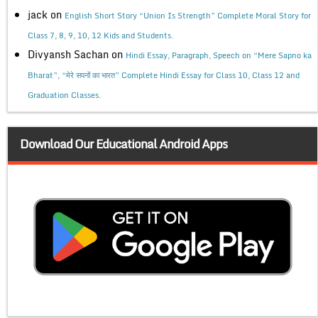
jack
on
English Short Story “Union Is Strength” Complete Moral Story for
Class 7, 8, 9, 10, 12 Kids and Students.
Divyansh Sachan
on
Hindi Essay, Paragraph, Speech on “Mere Sapno ka
Bharat”, “मेरे सपनों का भारत” Complete Hindi Essay for Class 10, Class 12 and
Graduation Classes.
Download Our Educational Android Apps