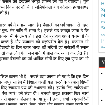
सल को देखकर भंगड़ा डालने का पर्व है वैशाखी। गुरु
H
पण्य दिवस पर की थी। जलियांवाला बाग दर्दनाक हत्याकाण्ड
S
ती हैं।
M
Per
भारत वर्ष में मनाया जाता है। वैशाखी का धर्म भावना से गहरा
S
के पुन: मेष राशि में आता है। इससे यह समझा जाता है कि
 आगमन भी मंगलमय हो। इस दिन ब्राह्मण अपने यजमानों के
Sho
P
 करते हैं और यजमान को यज्ञोपवीत देते हैं। यजमान भी
शाखी के दिन उत्तर भारत की नदियों एवं सरोवरों में स्नान
निबं
तो कछ लोग गंगा जल पानी में डाल कर स्नान कर लेते हैं।
स प्रकार वैशाखी का पर्व धार्मिक लोगों के लिए एक पुण्य का भी
V
तिहासिक कारण भी हैं। सबसे बड़ा कारण तो यह है कि इस दिन
न्दपुर साहिब में विशाल चण्डी यज्ञ करने के पश्चात् शिष्यों
 के लिए खालसा पंथ की स्थापना की। इसके लिए सर्वप्रथम
ें ‘पंज प्यारे’ की संज्ञा दी। उनको अमृत छकाया फिर स्वयं
तलवार से शक्कर घोलकर बनाया हुआ) छका, सभी अमृतधारियों
ककार (कृपाण, कड़ा, केश, कंघा और कच्छा) धारण करने का