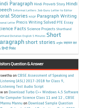
indi Paragraph
Hindi
Hindi Proverb Story
peech
Informal Letters
Job Guru
Letter to Editor
oral Stories
Paragraph Writing
NSQF
Precis Writing Solved
PTE Essay
sonal Letter
cience Facts
Science Projects
Shorthand
Short
rthand Dictation English 5 Minutes
aragraph
short stories
कहावत
अनुछेद
हिंदी
हिन्दी निबंध
ध
isitors Question & Answer
swetha
on
CBSE Assessment of Speaking and
Listening (ASL) 2017-2018 for Class 9,
Listening Test Audio Script
w
on
Download Turbo C++ Windows 4.5 Software
for Computer Science Class 11 and 12 , CBSE
Mannu Mannu
on
Download Sample Question