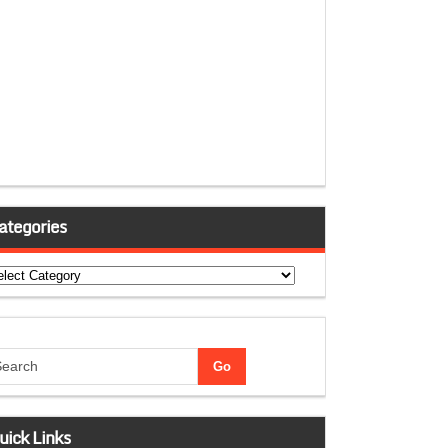
ategories
tegories
uick Links