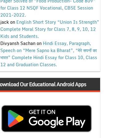
Paper Solved of “Food Production- Code 809”
for Class 12 NSQF Vocational, CBSE Session
2021-2022.
jack
on
English Short Story “Union Is Strength”
Complete Moral Story for Class 7, 8, 9, 10, 12
Kids and Students.
Divyansh Sachan
on
Hindi Essay, Paragraph,
Speech on “Mere Sapno ka Bharat”, “मेरे सपनों का
भारत” Complete Hindi Essay for Class 10, Class
12 and Graduation Classes.
ownload Our Educational Android Apps