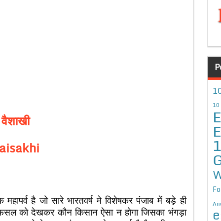
P
10
10
E
वैशाखी
E
aisakhi
G
W
Fo
हापर्व है जो सारे भारतवर्ष मे विशेषकर पंजाब में बड़े ही
An
e
ी फसल को देखकर कौन किसान ऐसा न होगा जिसका भंगड़ा