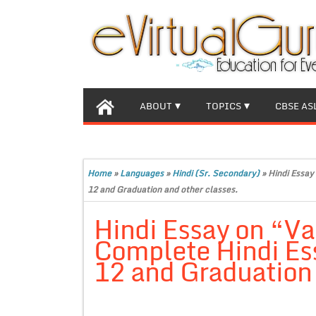
ABOUT
TOPICS
CBSE AS
Home
»
Languages
»
Hindi (Sr. Secondary)
»
Hindi Essay
12 and Graduation and other classes.
Hindi Essay on “Vai
Complete Hindi Ess
12 and Graduation 