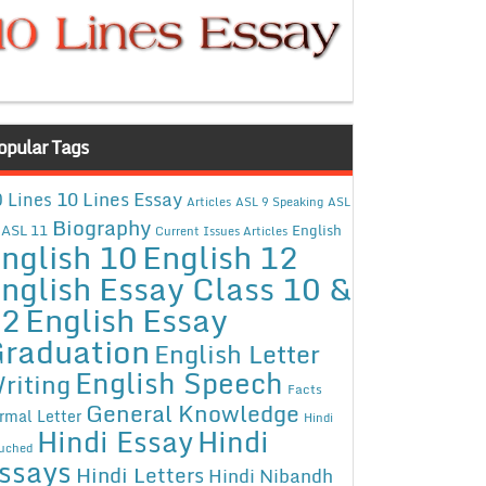
opular Tags
10 Lines Essay
 Lines
Articles
ASL 9 Speaking
ASL
Biography
ASL 11
English
Current Issues Articles
nglish 10
English 12
nglish Essay Class 10 &
12
English Essay
raduation
English Letter
English Speech
riting
Facts
General Knowledge
rmal Letter
Hindi
Hindi Essay
Hindi
uched
ssays
Hindi Letters
Hindi Nibandh