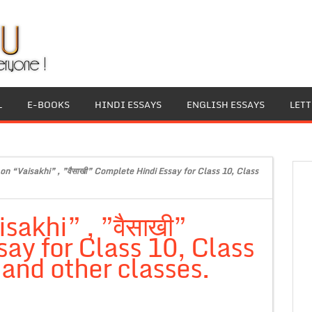
L
E-BOOKS
HINDI ESSAYS
ENGLISH ESSAYS
LET
 on “Vaisakhi” , ”वैसाखी” Complete Hindi Essay for Class 10, Class
sakhi” , ”वैसाखी”
ay for Class 10, Class
and other classes.