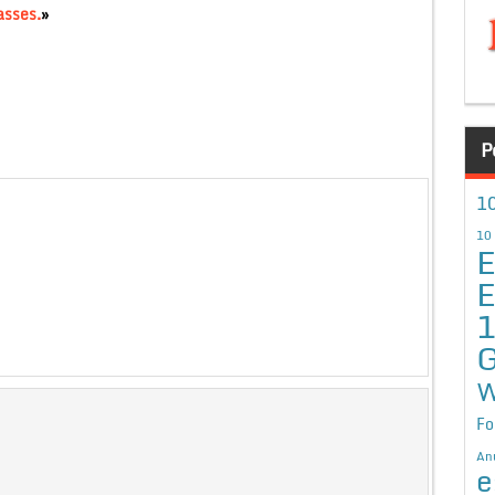
asses.
»
P
10
10
E
E
G
W
Fo
An
e