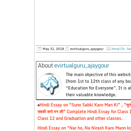
May 31, 2018
evirtualguru_ajaygour
Hindi (Sr. S
About
evirtualguru_ajaygour
The main objective of this website
(from 1st to 12th class of any bo
“Education for Everyone”. It is a
their valuable knowledge.
«
Hindi Essay on “Suno Sabki Karo Man Ki” , ”सुन
सबकी करो मन की” Complete Hindi Essay for Class 
Class 12 and Graduation and other classes.
Hindi Essay on “Nar ho, Na Nirash Karo Mann ko” 