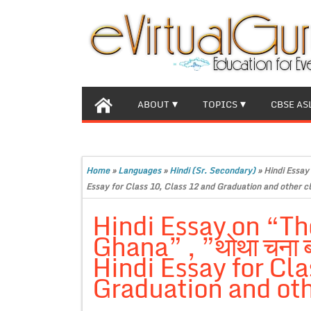
ABOUT
TOPICS
CBSE AS
Home
»
Languages
»
Hindi (Sr. Secondary)
»
Hindi Essay
Essay for Class 10, Class 12 and Graduation and other c
Hindi Essay on “T
Ghana” , ”थोथा चना 
Hindi Essay for Cla
Graduation and oth