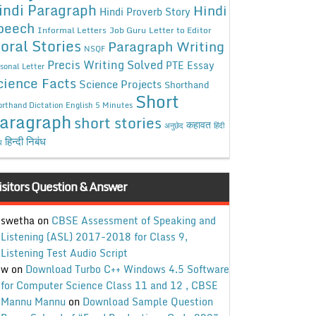
indi Paragraph
Hindi
Hindi Proverb Story
peech
Informal Letters
Job Guru
Letter to Editor
oral Stories
Paragraph Writing
NSQF
Precis Writing Solved
PTE Essay
sonal Letter
cience Facts
Science Projects
Shorthand
Short
rthand Dictation English 5 Minutes
aragraph
short stories
कहावत
अनुछेद
हिंदी
हिन्दी निबंध
ध
isitors Question & Answer
swetha
on
CBSE Assessment of Speaking and
Listening (ASL) 2017-2018 for Class 9,
Listening Test Audio Script
w
on
Download Turbo C++ Windows 4.5 Software
for Computer Science Class 11 and 12 , CBSE
Mannu Mannu
on
Download Sample Question