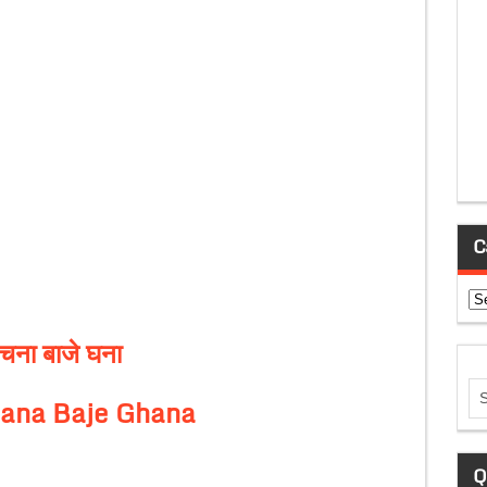
C
Ca
चना बाजे घना
ana Baje Ghana
Q