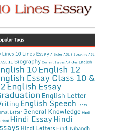
opular Tags
10 Lines Essay
 Lines
Articles
ASL 9 Speaking
ASL
Biography
ASL 11
English
Current Issues Articles
nglish 10
English 12
nglish Essay Class 10 &
12
English Essay
raduation
English Letter
English Speech
riting
Facts
General Knowledge
rmal Letter
Hindi
Hindi Essay
Hindi
uched
ssays
Hindi Letters
Hindi Nibandh