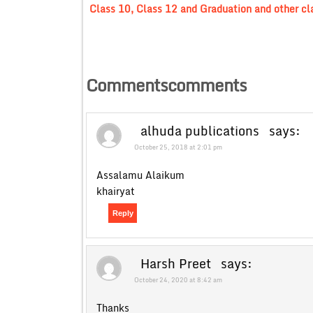
Class 10, Class 12 and Graduation and other cl
Commentscomments
alhuda publications
says:
October 25, 2018 at 2:01 pm
Assalamu Alaikum
khairyat
Reply
Harsh Preet
says:
October 24, 2020 at 8:42 am
Thanks