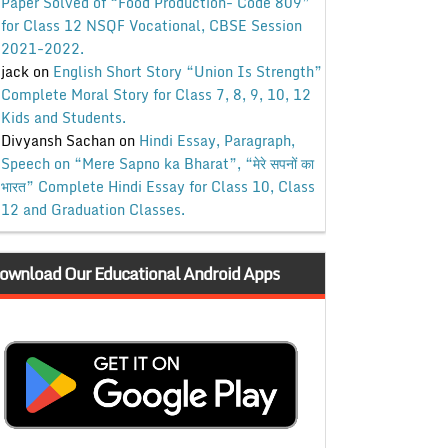
Paper Solved of “Food Production- Code 809”
for Class 12 NSQF Vocational, CBSE Session
2021-2022.
jack
on
English Short Story “Union Is Strength”
Complete Moral Story for Class 7, 8, 9, 10, 12
Kids and Students.
Divyansh Sachan
on
Hindi Essay, Paragraph,
Speech on “Mere Sapno ka Bharat”, “मेरे सपनों का
भारत” Complete Hindi Essay for Class 10, Class
12 and Graduation Classes.
ownload Our Educational Android Apps