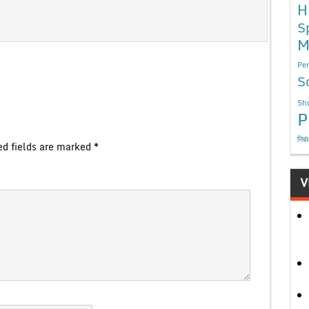
H
S
M
Per
S
Sho
P
निबं
ed fields are marked
*
V