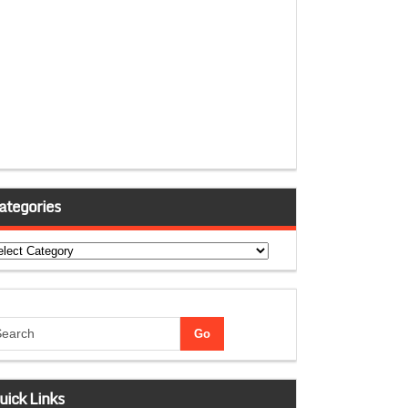
ategories
tegories
uick Links