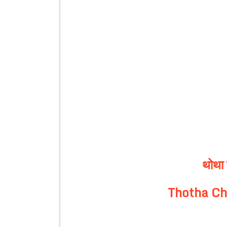
थोथा 
Thotha Ch