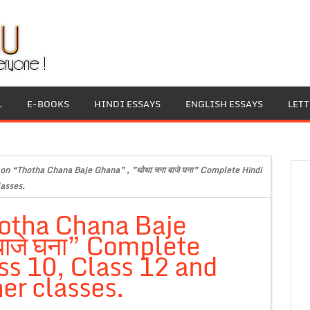
L
E-BOOKS
HINDI ESSAYS
ENGLISH ESSAYS
LET
 on “Thotha Chana Baje Ghana” , ”थोथा चना बाजे घना” Complete Hindi
lasses.
hotha Chana Baje
बाजे घना” Complete
ss 10, Class 12 and
er classes.