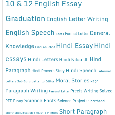
10 & 12
English Essay
Graduation
English Letter Writing
English Speech
General
Formal Letter
Facts
Hindi Essay
Hindi
Knowledge
Hindi Anuched
essays
Hindi
Hindi Letters
Hindi Nibandh
Paragraph
Hindi Speech
Hindi Proverb Story
Informal
Moral Stories
Letters
Job Guru
Letter to Editor
NSQF
Paragraph Writing
Precis Writing Solved
Personal Letter
Science Facts
Science Projects
PTE Essay
Shorthand
Short Paragraph
Shorthand Dictation English 5 Minutes