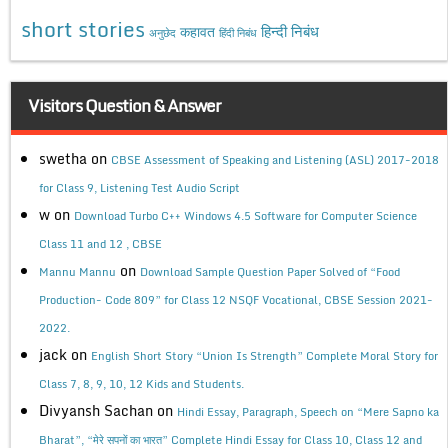
short stories
कहावत
हिन्दी निबंध
अनुछेद
हिंदी निबंध
Visitors Question & Answer
swetha
on
CBSE Assessment of Speaking and Listening (ASL) 2017-2018
for Class 9, Listening Test Audio Script
w
on
Download Turbo C++ Windows 4.5 Software for Computer Science
Class 11 and 12 , CBSE
on
Mannu Mannu
Download Sample Question Paper Solved of “Food
Production- Code 809” for Class 12 NSQF Vocational, CBSE Session 2021-
2022.
jack
on
English Short Story “Union Is Strength” Complete Moral Story for
Class 7, 8, 9, 10, 12 Kids and Students.
Divyansh Sachan
on
Hindi Essay, Paragraph, Speech on “Mere Sapno ka
Bharat”, “मेरे सपनों का भारत” Complete Hindi Essay for Class 10, Class 12 and