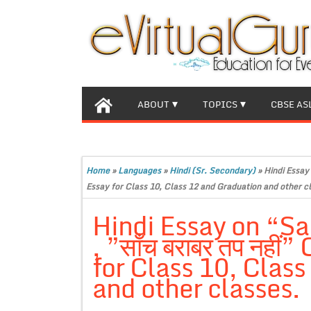
ABOUT
TOPICS
CBSE AS
Home
»
Languages
»
Hindi (Sr. Secondary)
»
Hindi Essay 
Essay for Class 10, Class 12 and Graduation and other c
Hindi Essay on “S
, ”साँच बराबर तप नही
for Class 10, Clas
and other classes.