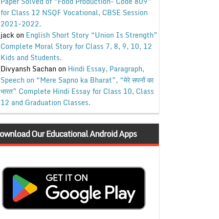
Paper Solved of “Food Production- Code 809”
for Class 12 NSQF Vocational, CBSE Session
2021-2022.
jack
on
English Short Story “Union Is Strength”
Complete Moral Story for Class 7, 8, 9, 10, 12
Kids and Students.
Divyansh Sachan
on
Hindi Essay, Paragraph,
Speech on “Mere Sapno ka Bharat”, “मेरे सपनों का
भारत” Complete Hindi Essay for Class 10, Class
12 and Graduation Classes.
ownload Our Educational Android Apps