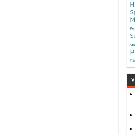
H
S
M
Per
S
Sho
P
निबं
V