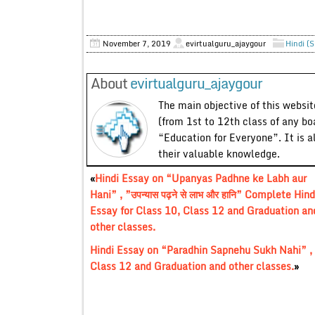
November 7, 2019
evirtualguru_ajaygour
Hindi (S
About
evirtualguru_ajaygour
The main objective of this website
(from 1st to 12th class of any bo
“Education for Everyone”. It is a
their valuable knowledge.
«
Hindi Essay on “Upanyas Padhne ke Labh aur
Hani” , ”उपन्यास पढ़ने से लाभ और हानि” Complete Hind
Essay for Class 10, Class 12 and Graduation an
other classes.
Hindi Essay on “Paradhin Sapnehu Sukh Nahi” , ”प
Class 12 and Graduation and other classes.
»