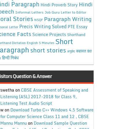
indi Paragraph
Hindi
Hindi Proverb Story
peech
Informal Letters
Job Guru
Letter to Editor
oral Stories
Paragraph Writing
NSQF
Precis Writing Solved
PTE Essay
sonal Letter
cience Facts
Science Projects
Shorthand
Short
rthand Dictation English 5 Minutes
aragraph
short stories
कहावत
अनुछेद
हिंदी
हिन्दी निबंध
ध
isitors Question & Answer
swetha
on
CBSE Assessment of Speaking and
Listening (ASL) 2017-2018 for Class 9,
Listening Test Audio Script
w
on
Download Turbo C++ Windows 4.5 Software
for Computer Science Class 11 and 12 , CBSE
Mannu Mannu
on
Download Sample Question