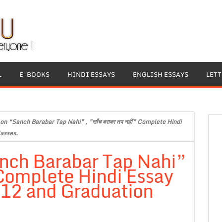
L
E-BOOKS
HINDI ESSAYS
ENGLISH ESSAYS
LET
on “Sanch Barabar Tap Nahi” , ”साँच बराबर तप नहीं” Complete Hindi
lasses.
anch Barabar Tap Nahi”
ं” Complete Hindi Essay
s 12 and Graduation