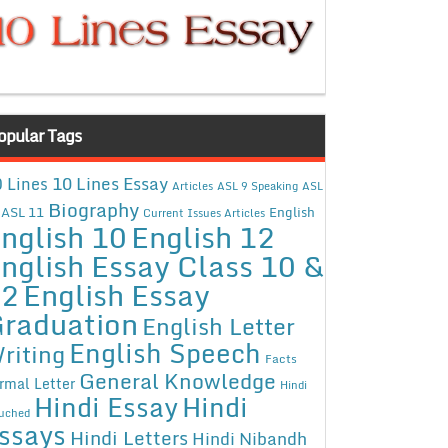
opular Tags
10 Lines Essay
 Lines
Articles
ASL 9 Speaking
ASL
Biography
ASL 11
English
Current Issues Articles
nglish 10
English 12
nglish Essay Class 10 &
12
English Essay
raduation
English Letter
English Speech
riting
Facts
General Knowledge
rmal Letter
Hindi
Hindi Essay
Hindi
uched
ssays
Hindi Letters
Hindi Nibandh