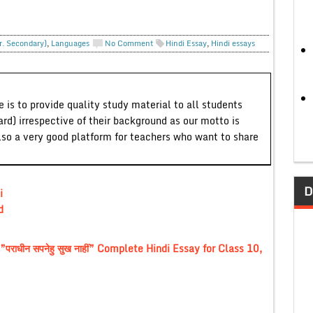
r. Secondary)
,
Languages
No Comment
Hindi Essay
,
Hindi essays
 is to provide quality study material to all students
ard) irrespective of their background as our motto is
lso a very good platform for teachers who want to share
D
i
d
राधीन सपनेहु सुख नाहीं” Complete Hindi Essay for Class 10,