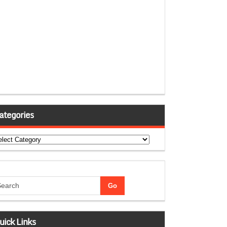
ategories
tegories
uick Links