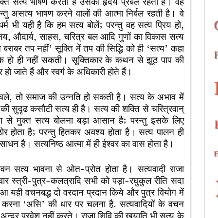
यक्ति सत्य भाषण करता है उसका हृदय प्रबल रहता है। वह
तु असत्य भाषण करने वालों की आत्मा निर्बल रहती है। वे
म भी यही है कि हम सत्य बोलें; परन्तु वह सत्य प्रिय हो,
विनय, औदार्य, साहस, चरित्र बल आदि गुणों का विकास सत्य
च बराबर तप नहीं’ सूक्ति में तप की सिद्धि को ही ‘सत्य’ कहा
्य के हो ही नहीं सकती। सूक्तिकार के कथन से झूठ पाप की
र हो जाते हैं और स्वर्ग के अधिकारी होते हैं।
र चले, तो समाज की उन्नति हो सकती है। सत्य के अभाव में
की सुदृढ कसौटी सत्य ही है। सत्य की शक्ति से चरित्रवान्
ता से मुक्त सत्य बोलना बड़ा आसान है; परन्तु इसके लिए
ोर होता है; परन्तु हितकर अवश्य होता है। सत्य पालन ही
 साधन है। सत्यनिष्ठ आत्मा में ही ईश्वर का वास होता है।
वन सत्य भावना से ओत-प्रोत होता है। सत्यवादी राजा
रिवार स्त्री-पुत्र-कलत्रादि सभी को पड़ा-रघुकुल रीति सदा
ुआ यही वचनबद्ध दो वरदान प्रदान किये और पुत्र वियोग में
ालन करना ‘असि’ की धार पर चलना है. सत्यवादियों के वचन
ः अन्दर प्रवेश नहीं करते। राजा शिवि की खयाति भी सत्य के