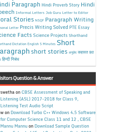
indi Paragraph
Hindi
Hindi Proverb Story
peech
Informal Letters
Job Guru
Letter to Editor
oral Stories
Paragraph Writing
NSQF
Precis Writing Solved
PTE Essay
sonal Letter
cience Facts
Science Projects
Shorthand
Short
rthand Dictation English 5 Minutes
aragraph
short stories
कहावत
अनुछेद
हिंदी
हिन्दी निबंध
ध
isitors Question & Answer
swetha
on
CBSE Assessment of Speaking and
Listening (ASL) 2017-2018 for Class 9,
Listening Test Audio Script
w
on
Download Turbo C++ Windows 4.5 Software
for Computer Science Class 11 and 12 , CBSE
Mannu Mannu
on
Download Sample Question