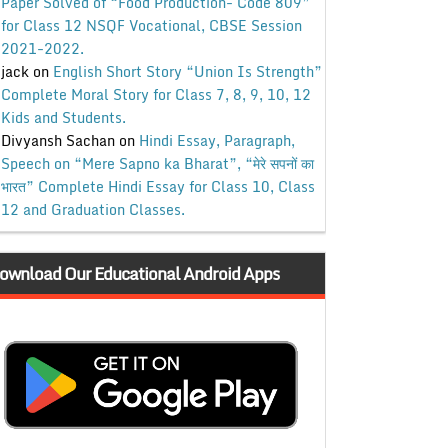
Paper Solved of “Food Production- Code 809”
for Class 12 NSQF Vocational, CBSE Session
2021-2022.
jack
on
English Short Story “Union Is Strength”
Complete Moral Story for Class 7, 8, 9, 10, 12
Kids and Students.
Divyansh Sachan
on
Hindi Essay, Paragraph,
Speech on “Mere Sapno ka Bharat”, “मेरे सपनों का
भारत” Complete Hindi Essay for Class 10, Class
12 and Graduation Classes.
ownload Our Educational Android Apps