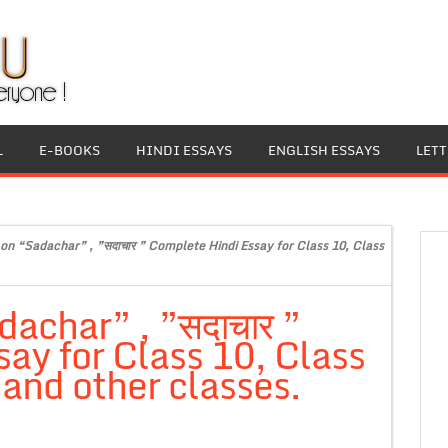
L
E-BOOKS
HINDI ESSAYS
ENGLISH ESSAYS
LET
 on “Sadachar” , ”सदाचार ” Complete Hindi Essay for Class 10, Class
dachar” , ”सदाचार ”
ay for Class 10, Class
and other classes.