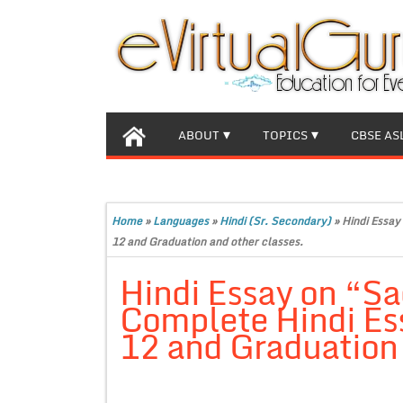
ABOUT
TOPICS
CBSE AS
Home
»
Languages
»
Hindi (Sr. Secondary)
»
Hindi Essay
12 and Graduation and other classes.
Hindi Essay on “Sa
Complete Hindi Ess
12 and Graduation 