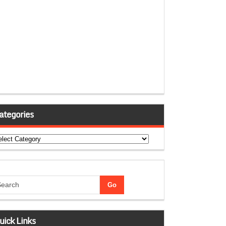
ategories
tegories
uick Links