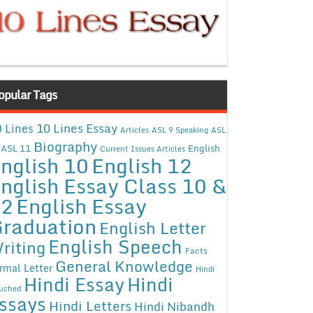
opular Tags
10 Lines Essay
 Lines
Articles
ASL 9 Speaking
ASL
Biography
ASL 11
English
Current Issues Articles
nglish 10
English 12
nglish Essay Class 10 &
12
English Essay
raduation
English Letter
English Speech
riting
Facts
General Knowledge
rmal Letter
Hindi
Hindi Essay
Hindi
uched
ssays
Hindi Letters
Hindi Nibandh