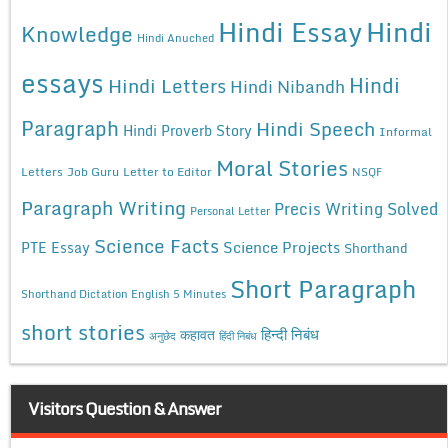
Hindi Essay
Hindi
Knowledge
Hindi Anuched
essays
Hindi
Hindi Letters
Hindi Nibandh
Paragraph
Hindi Speech
Hindi Proverb Story
Informal
Moral Stories
Letters
Job Guru
Letter to Editor
NSQF
Paragraph Writing
Precis Writing Solved
Personal Letter
Science Facts
Science Projects
PTE Essay
Shorthand
Short Paragraph
Shorthand Dictation English 5 Minutes
short stories
कहावत
हिन्दी निबंध
अनुछेद
हिंदी निबंध
Visitors Question & Answer