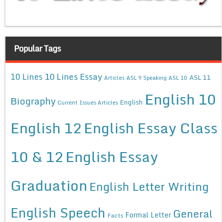
Popular Tags
10 Lines Essay
10 Lines
ASL 11
Articles
ASL 9 Speaking
ASL 10
English 10
Biography
English
Current Issues Articles
English 12
English Essay Class
10 & 12
English Essay
Graduation
English Letter Writing
English Speech
General
Formal Letter
Facts