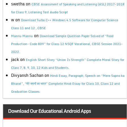
swetha
on
CBSE Assessment of Speaking and Listening (ASL) 2017-2018
for Class 9, Listening Test Audio Script
w
on
Download Turbo C++ Windows 4.5 Software for Computer Science
Class 11 and 12 , CBSE
on
Mannu Mannu
Download Sample Question Paper Solved of “Food
Production- Code 809” for Class 12 NSQF Vocational, CBSE Session 2021-
2022.
jack
on
English Short Story “Union Is Strength” Complete Moral Story for
Class 7, 8, 9, 10, 12 Kids and Students.
Divyansh Sachan
on
Hindi Essay, Paragraph, Speech on “Mere Sapno ka
Bharat”, “मेरे सपनों का भारत” Complete Hindi Essay for Class 10, Class 12 and
Graduation Classes.
Download Our Educational Android Apps