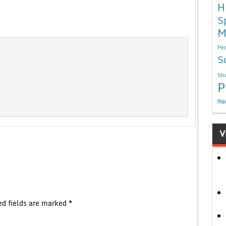
H
S
M
Per
S
Sho
P
निबं
V
ed fields are marked
*