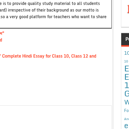
 is to provide quality study material to all students
ard) irrespective of their background as our motto is
lso a very good platform for teachers who want to share
ाभ”
P
d
10
भ” Complete Hindi Essay for Class 10, Class 12 and
10
E
E
G
W
Fo
An
e