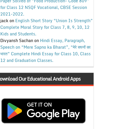
Paper Solved of “Food Production- Code 809”
for Class 12 NSQF Vocational, CBSE Session
2021-2022.
jack
on
English Short Story “Union Is Strength”
Complete Moral Story for Class 7, 8, 9, 10, 12
Kids and Students.
Divyansh Sachan
on
Hindi Essay, Paragraph,
Speech on “Mere Sapno ka Bharat”, “मेरे सपनों का
भारत” Complete Hindi Essay for Class 10, Class
12 and Graduation Classes.
ownload Our Educational Android Apps