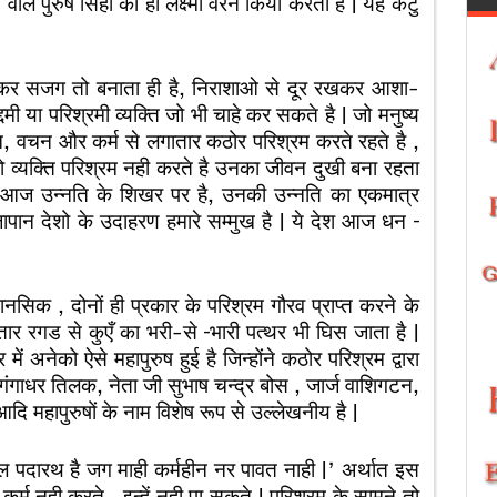
रने वाले पुरुष सिंहो का ही लक्ष्मी वरन किया करती है | यह कटु
 रख कर सजग तो बनाता ही है, निराशाओ से दूर रखकर आशा-
मी या परिश्रमी व्यक्ति जो भी चाहे कर सकते है | जो मनुष्य
िए मन, वचन और कर्म से लगातार कठोर परिश्रम करते रहते है ,
व्यक्ति परिश्रम नही करते है उनका जीवन दुखी बना रहता
याँ आज उन्नति के शिखर पर है, उनकी उन्नति का एकमात्र
ापान देशो के उदाहरण हमारे सम्मुख है | ये देश आज धन –
नसिक , दोनों ही प्रकार के परिश्रम गौरव प्राप्त करने के
गातार रगड से कुएँ का भरी-से –भारी पत्थर भी घिस जाता है |
ं अनेको ऐसे महापुरुष हुई है जिन्होंने कठोर परिश्रम द्वारा
गंगाधर तिलक, नेता जी सुभाष चन्द्र बोस , जार्ज वाशिगटन,
दि महापुरुषों के नाम विशेष रूप से उल्लेखनीय है |
 पदारथ है जग माही कर्महीन नर पावत नाही |’ अर्थात इस
 कर्म नही करते , इन्हें नही पा सकते | परिश्रम के सामने तो