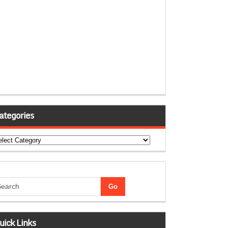
ategories
tegories
uick Links