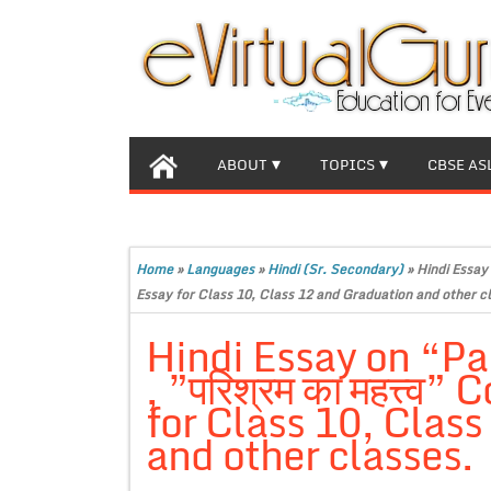
ABOUT
TOPICS
CBSE AS
Home
»
Languages
»
Hindi (Sr. Secondary)
»
Hindi Essay 
Essay for Class 10, Class 12 and Graduation and other c
Hindi Essay on “P
, ”परिश्रम का महत्त्
for Class 10, Clas
and other classes.