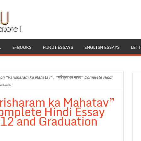
L
E-BOOKS
HINDI ESSAYS
ENGLISH ESSAYS
LET
on “Parisharam ka Mahatav” , ”परिश्रम का महत्त्व” Complete Hindi
lasses.
arisharam ka Mahatav”
व” Complete Hindi Essay
s 12 and Graduation