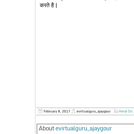
करते है |
February 8, 2017
evirtualguru_ajaygour
Hindi (Sr
About
evirtualguru_ajaygour