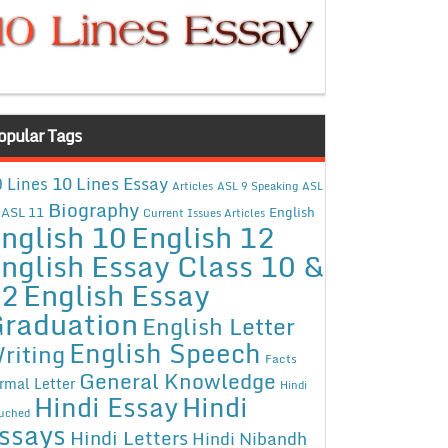
opular Tags
10 Lines Essay
 Lines
Articles
ASL 9 Speaking
ASL
Biography
ASL 11
English
Current Issues Articles
nglish 10
English 12
nglish Essay Class 10 &
12
English Essay
raduation
English Letter
English Speech
riting
Facts
General Knowledge
rmal Letter
Hindi
Hindi Essay
Hindi
uched
ssays
Hindi Letters
Hindi Nibandh