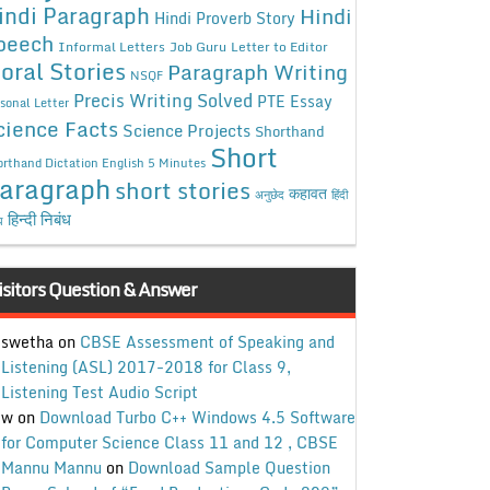
indi Paragraph
Hindi
Hindi Proverb Story
peech
Informal Letters
Job Guru
Letter to Editor
oral Stories
Paragraph Writing
NSQF
Precis Writing Solved
PTE Essay
sonal Letter
cience Facts
Science Projects
Shorthand
Short
rthand Dictation English 5 Minutes
aragraph
short stories
कहावत
अनुछेद
हिंदी
हिन्दी निबंध
ध
isitors Question & Answer
swetha
on
CBSE Assessment of Speaking and
Listening (ASL) 2017-2018 for Class 9,
Listening Test Audio Script
w
on
Download Turbo C++ Windows 4.5 Software
for Computer Science Class 11 and 12 , CBSE
Mannu Mannu
on
Download Sample Question