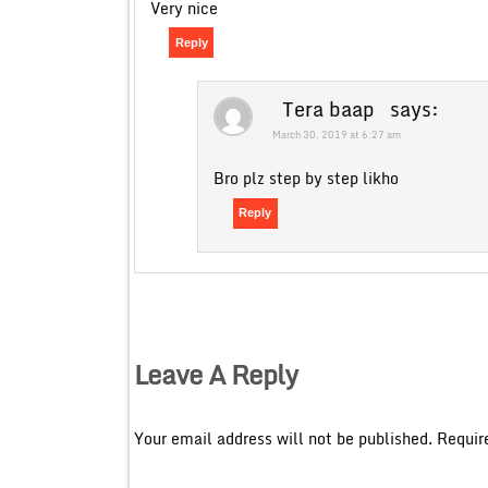
Very nice
Reply
Tera baap
says:
March 30, 2019 at 6:27 am
Bro plz step by step likho
Reply
Leave A Reply
Your email address will not be published.
Requir