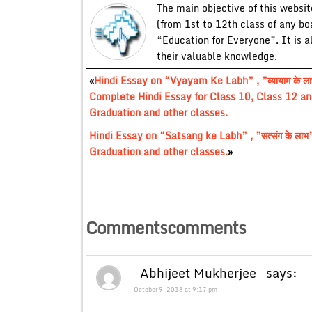
The main objective of this website
(from 1st to 12th class of any bo
“Education for Everyone”. It is a
their valuable knowledge.
«
Hindi Essay on “Vyayam Ke Labh” , ”व्यायाम के ल
Complete Hindi Essay for Class 10, Class 12 an
Graduation and other classes.
Hindi Essay on “Satsang ke Labh” , ”सत्संग के ला
Graduation and other classes.
»
Commentscomments
Abhijeet Mukherjee
says:
October 9, 2018 at 9:17 pm