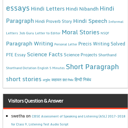
essays
Hindi
Hindi Letters
Hindi Nibandh
Paragraph
Hindi Speech
Hindi Proverb Story
Informal
Moral Stories
Letters
Job Guru
Letter to Editor
NSQF
Paragraph Writing
Precis Writing Solved
Personal Letter
Science Facts
Science Projects
PTE Essay
Shorthand
Short Paragraph
Shorthand Dictation English 5 Minutes
short stories
कहावत
हिन्दी निबंध
अनुछेद
हिंदी निबंध
Visitors Question & Answer
swetha
on
CBSE Assessment of Speaking and Listening (ASL) 2017-2018
for Class 9, Listening Test Audio Script