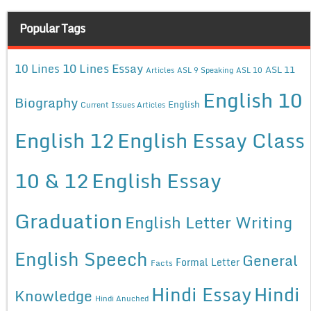
Popular Tags
10 Lines Essay
10 Lines
ASL 11
Articles
ASL 9 Speaking
ASL 10
English 10
Biography
English
Current Issues Articles
English 12
English Essay Class
10 & 12
English Essay
Graduation
English Letter Writing
English Speech
General
Formal Letter
Facts
Hindi Essay
Hindi
Knowledge
Hindi Anuched