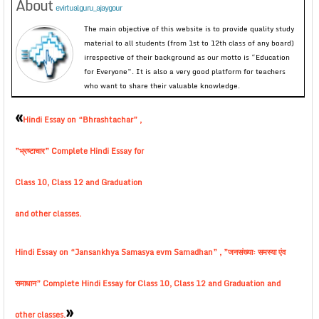
About
evirtualguru_ajaygour
The main objective of this website is to provide quality study
material to all students (from 1st to 12th class of any board)
irrespective of their background as our motto is “Education
for Everyone”. It is also a very good platform for teachers
who want to share their valuable knowledge.
«
Hindi Essay on “Bhrashtachar” ,
”भ्रष्टाचार” Complete Hindi Essay for
Class 10, Class 12 and Graduation
and other classes.
Hindi Essay on “Jansankhya Samasya evm Samadhan” , ”जनसंख्या: समस्या एंव
समाधान” Complete Hindi Essay for Class 10, Class 12 and Graduation and
»
other classes.