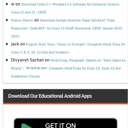
w
on
Download Turbo C++ Windows 4.5 Software for Computer Science
Class 11 and 12 , CBSE
on
Mannu Mannu
Download Sample Question Paper Solved of “Food
Production- Code 809” for Class 12 NSQF Vocational, CBSE Session 2021-
2022.
jack
on
English Short Story “Union Is Strength” Complete Moral Story for
Class 7, 8, 9, 10, 12 Kids and Students.
Divyansh Sachan
on
Hindi Essay, Paragraph, Speech on “Mere Sapno ka
Bharat”, “मेरे सपनों का भारत” Complete Hindi Essay for Class 10, Class 12 and
Graduation Classes.
Download Our Educational Android Apps