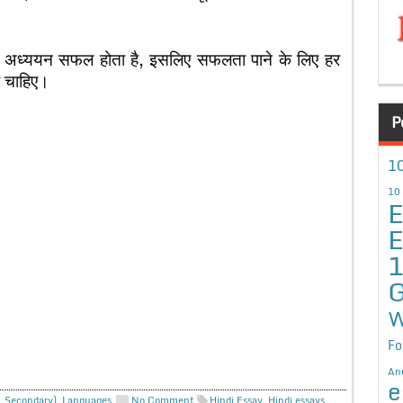
, अध्ययन सफल होता है, इसलिए सफलता पाने के लिए हर
ी चाहिए।
P
10
10
E
E
G
W
Fo
An
e
r. Secondary)
,
Languages
No Comment
Hindi Essay
,
Hindi essays