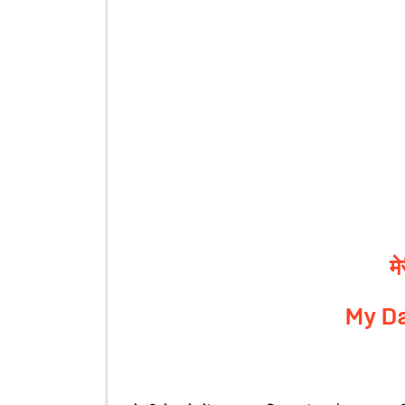
मे
My Da