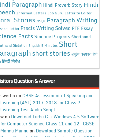
indi Paragraph
Hindi
Hindi Proverb Story
peech
Informal Letters
Job Guru
Letter to Editor
oral Stories
Paragraph Writing
NSQF
Precis Writing Solved
PTE Essay
sonal Letter
cience Facts
Science Projects
Shorthand
Short
rthand Dictation English 5 Minutes
aragraph
short stories
कहावत
अनुछेद
हिंदी
हिन्दी निबंध
ध
isitors Question & Answer
swetha
on
CBSE Assessment of Speaking and
Listening (ASL) 2017-2018 for Class 9,
Listening Test Audio Script
w
on
Download Turbo C++ Windows 4.5 Software
for Computer Science Class 11 and 12 , CBSE
Mannu Mannu
on
Download Sample Question