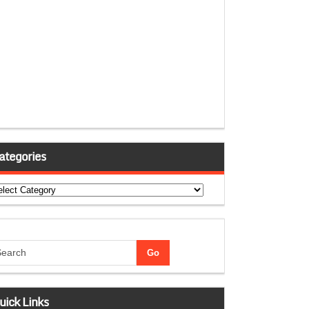
ategories
tegories
uick Links