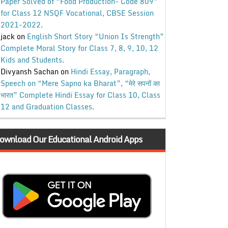
Paper Solved of “Food Production- Code 809”
for Class 12 NSQF Vocational, CBSE Session
2021-2022.
jack
on
English Short Story “Union Is Strength”
Complete Moral Story for Class 7, 8, 9, 10, 12
Kids and Students.
Divyansh Sachan
on
Hindi Essay, Paragraph,
Speech on “Mere Sapno ka Bharat”, “मेरे सपनों का
भारत” Complete Hindi Essay for Class 10, Class
12 and Graduation Classes.
ownload Our Educational Android Apps