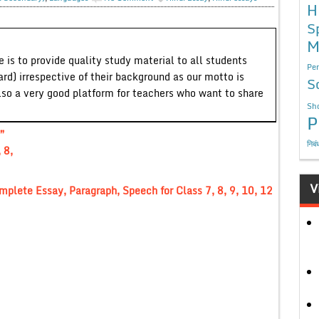
H
S
M
 is to provide quality study material to all students
Per
ard) irrespective of their background as our motto is
S
lso a very good platform for teachers who want to share
Sho
P
”
निबं
 8,
V
Complete Essay, Paragraph, Speech for Class 7, 8, 9, 10, 12