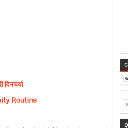
C
Ca
री
दिनचर्या
ily Routine
Q