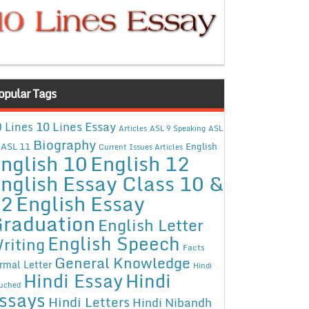
opular Tags
10 Lines Essay
 Lines
Articles
ASL 9 Speaking
ASL
Biography
ASL 11
English
Current Issues Articles
nglish 10
English 12
nglish Essay Class 10 &
12
English Essay
raduation
English Letter
English Speech
riting
Facts
General Knowledge
rmal Letter
Hindi
Hindi Essay
Hindi
uched
ssays
Hindi Letters
Hindi Nibandh