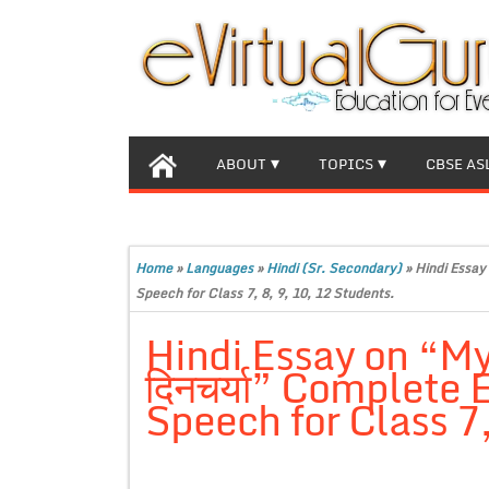
ABOUT
TOPICS
CBSE AS
Home
»
Languages
»
Hindi (Sr. Secondary)
»
Hindi Essay 
Speech for Class 7, 8, 9, 10, 12 Students.
Hindi Essay on “My 
दिनचर्या” Complete 
Speech for Class 7,