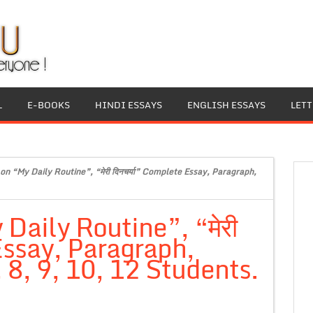
L
E-BOOKS
HINDI ESSAYS
ENGLISH ESSAYS
LET
on “My Daily Routine”, “मेरी दिनचर्या” Complete Essay, Paragraph,
Daily Routine”, “मेरी
Essay, Paragraph,
 8, 9, 10, 12 Students.