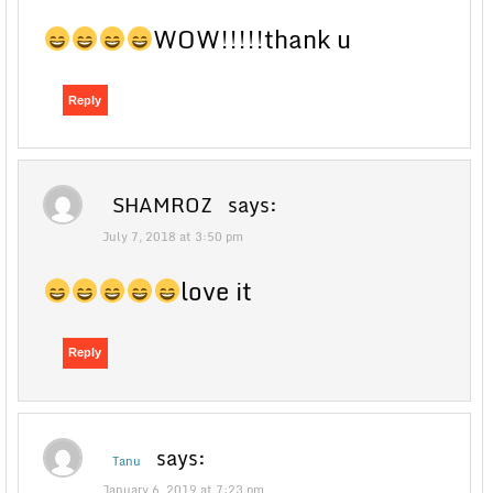
WOW!!!!!thank u
Reply
SHAMROZ
says:
July 7, 2018 at 3:50 pm
love it
Reply
says:
Tanu
January 6, 2019 at 7:23 pm