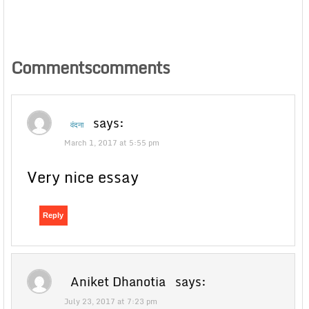
Commentscomments
says:
वंदना
March 1, 2017 at 5:55 pm
Very nice essay
Reply
Aniket Dhanotia
says:
July 23, 2017 at 7:23 pm