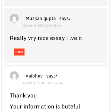
Muskan gupta
says:
October 5, 2017 at 10:00 pm
Really vry nice essay i lve it
Reply
Vaibhav
says:
November 7, 2017 at 9:26 pm
Thank you
Your information is buteful