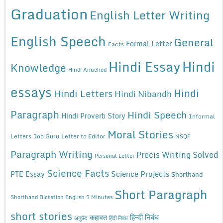
Graduation
English Letter Writing
English Speech
General
Formal Letter
Facts
Hindi Essay
Hindi
Knowledge
Hindi Anuched
essays
Hindi
Hindi Letters
Hindi Nibandh
Paragraph
Hindi Speech
Hindi Proverb Story
Informal
Moral Stories
Letters
Job Guru
Letter to Editor
NSQF
Paragraph Writing
Precis Writing Solved
Personal Letter
Science Facts
Science Projects
PTE Essay
Shorthand
Short Paragraph
Shorthand Dictation English 5 Minutes
short stories
कहावत
हिन्दी निबंध
अनुछेद
हिंदी निबंध