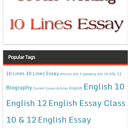
Popular Tags
10 Lines Essay
10 Lines
ASL 11
Articles
ASL 9 Speaking
ASL 10
English 10
Biography
English
Current Issues Articles
English 12
English Essay Class
10 & 12
English Essay