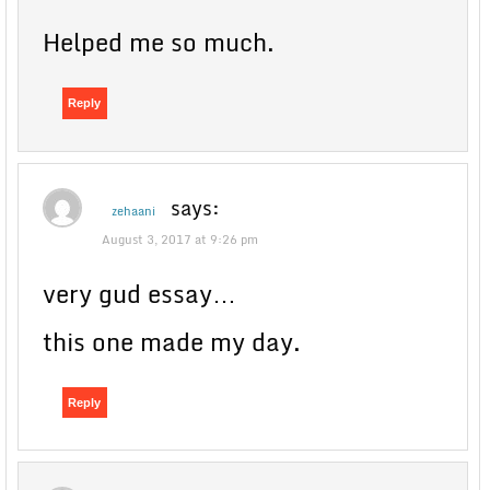
Helped me so much.
Reply
says:
zehaani
August 3, 2017 at 9:26 pm
very gud essay…
this one made my day.
Reply