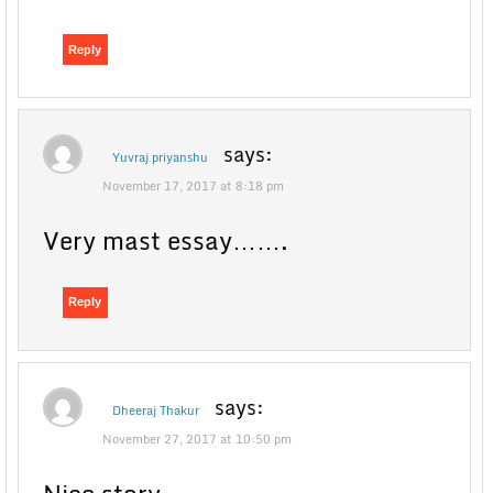
Reply
says:
Yuvraj priyanshu
November 17, 2017 at 8:18 pm
Very mast essay…….
Reply
says:
Dheeraj Thakur
November 27, 2017 at 10:50 pm