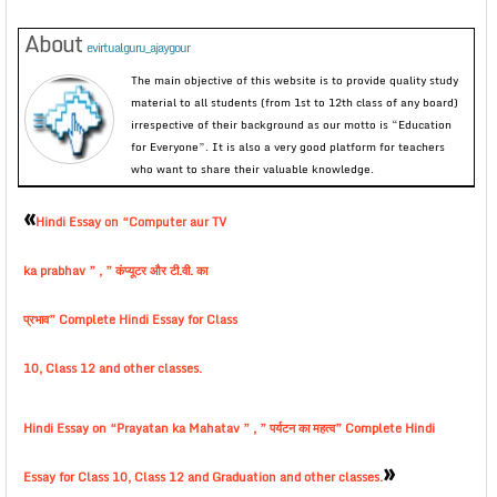
About
evirtualguru_ajaygour
The main objective of this website is to provide quality study
material to all students (from 1st to 12th class of any board)
irrespective of their background as our motto is “Education
for Everyone”. It is also a very good platform for teachers
who want to share their valuable knowledge.
«
Hindi Essay on “Computer aur TV
ka prabhav ” , ” कंप्यूटर और टी.वी. का
प्रभाव” Complete Hindi Essay for Class
10, Class 12 and other classes.
Hindi Essay on “Prayatan ka Mahatav ” , ” पर्यटन का महत्व” Complete Hindi
»
Essay for Class 10, Class 12 and Graduation and other classes.