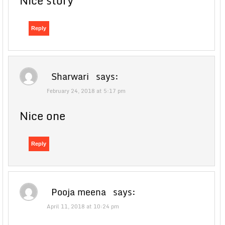
Nice story
Reply
Sharwari
says:
February 24, 2018 at 5:17 pm
Nice one
Reply
Pooja meena
says:
April 11, 2018 at 10:24 pm