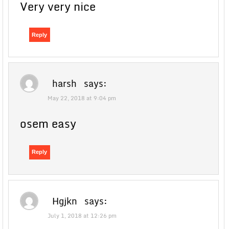
Very very nice
Reply
harsh
says:
May 22, 2018 at 9:04 pm
osem easy
Reply
Hgjkn
says:
July 1, 2018 at 12:26 pm