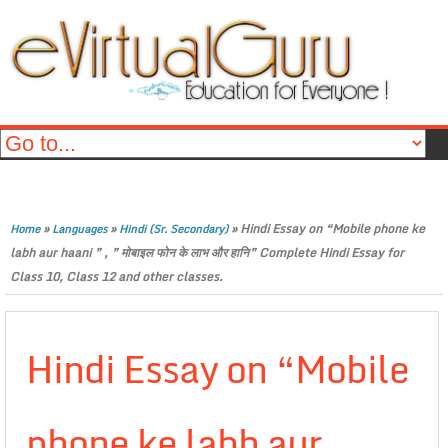
»
»
»
Hindi Essay on “Mobile phone ke
Home
Languages
Hindi (Sr. Secondary)
labh aur haani ” , ” मोबाइल फोन के लाभ और हानि” Complete Hindi Essay for
Class 10, Class 12 and other classes.
Hindi Essay on “Mobile
phone ke labh aur