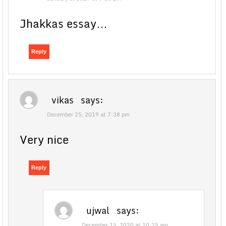
Jhakkas essay…
Reply
vikas
says:
December 25, 2019 at 7:38 pm
Very nice
Reply
ujwal
says:
December 15, 2020 at 10:25 am