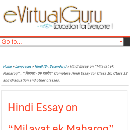
»
»
»
Hindi Essay on “Milavat ek
Home
Languages
Hindi (Sr. Secondary)
Maharog” , ” मिलावट – एक महारोग” Complete Hindi Essay for Class 10, Class 12
and Graduation and other classes.
Hindi Essay on
“Milavat ek Maharog” ,