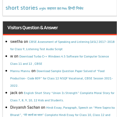
short stories
कहावत
हिन्दी निबंध
अनुछेद
हिंदी निबंध
Visitors Question & Answer
swetha
on
CBSE Assessment of Speaking and Listening (ASL) 2017-2018
for Class 9, Listening Test Audio Script
w
on
Download Turbo C++ Windows 4.5 Software for Computer Science
Class 11 and 12 , CBSE
on
Mannu Mannu
Download Sample Question Paper Solved of “Food
Production- Code 809” for Class 12 NSQF Vocational, CBSE Session 2021-
2022.
jack
on
English Short Story “Union Is Strength” Complete Moral Story for
Class 7, 8, 9, 10, 12 Kids and Students.
Divyansh Sachan
on
Hindi Essay, Paragraph, Speech on “Mere Sapno ka
Bharat”, “मेरे सपनों का भारत” Complete Hindi Essay for Class 10, Class 12 and