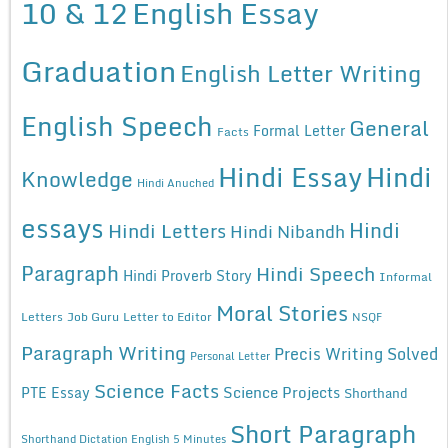
10 & 12
English Essay
Graduation
English Letter Writing
English Speech
General
Formal Letter
Facts
Hindi Essay
Hindi
Knowledge
Hindi Anuched
essays
Hindi
Hindi Letters
Hindi Nibandh
Paragraph
Hindi Speech
Hindi Proverb Story
Informal
Moral Stories
Letters
Job Guru
Letter to Editor
NSQF
Paragraph Writing
Precis Writing Solved
Personal Letter
Science Facts
Science Projects
PTE Essay
Shorthand
Short Paragraph
Shorthand Dictation English 5 Minutes