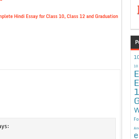
mplete Hindi Essay for Class 10, Class 12 and Graduation
P
10
10
E
E
G
W
Fo
ays:
An
e