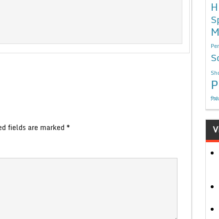
H
S
M
Per
S
Sho
P
निबं
ed fields are marked
*
V