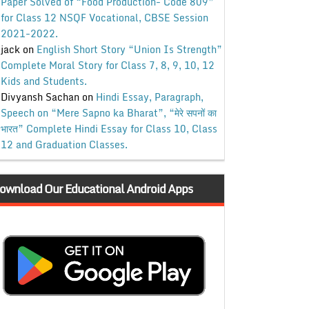
Paper Solved of “Food Production- Code 809”
for Class 12 NSQF Vocational, CBSE Session
2021-2022.
jack
on
English Short Story “Union Is Strength”
Complete Moral Story for Class 7, 8, 9, 10, 12
Kids and Students.
Divyansh Sachan
on
Hindi Essay, Paragraph,
Speech on “Mere Sapno ka Bharat”, “मेरे सपनों का
भारत” Complete Hindi Essay for Class 10, Class
12 and Graduation Classes.
ownload Our Educational Android Apps