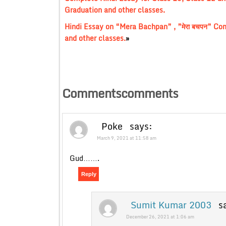
Graduation and other classes.
Hindi Essay on “Mera Bachpan” , ”मेरा बचपन” Co
and other classes.
»
Commentscomments
Poke
says:
March 9, 2021 at 11:58 am
Gud…….
Reply
Sumit Kumar 2003
s
December 26, 2021 at 1:06 am