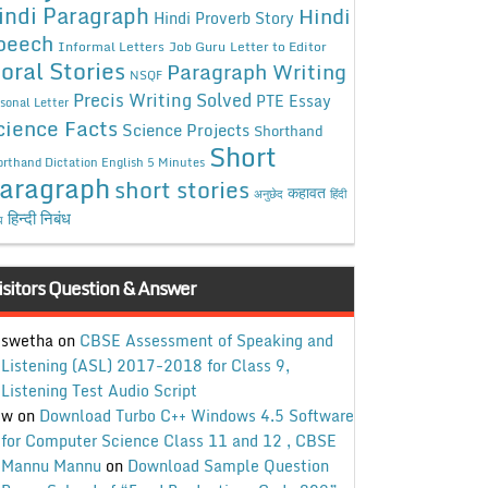
indi Paragraph
Hindi
Hindi Proverb Story
peech
Informal Letters
Job Guru
Letter to Editor
oral Stories
Paragraph Writing
NSQF
Precis Writing Solved
PTE Essay
sonal Letter
cience Facts
Science Projects
Shorthand
Short
rthand Dictation English 5 Minutes
aragraph
short stories
कहावत
अनुछेद
हिंदी
हिन्दी निबंध
ध
isitors Question & Answer
swetha
on
CBSE Assessment of Speaking and
Listening (ASL) 2017-2018 for Class 9,
Listening Test Audio Script
w
on
Download Turbo C++ Windows 4.5 Software
for Computer Science Class 11 and 12 , CBSE
Mannu Mannu
on
Download Sample Question