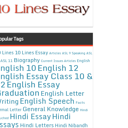
opular Tags
10 Lines Essay
 Lines
Articles
ASL 9 Speaking
ASL
Biography
ASL 11
English
Current Issues Articles
nglish 10
English 12
nglish Essay Class 10 &
12
English Essay
raduation
English Letter
English Speech
riting
Facts
General Knowledge
rmal Letter
Hindi
Hindi Essay
Hindi
uched
ssays
Hindi Letters
Hindi Nibandh