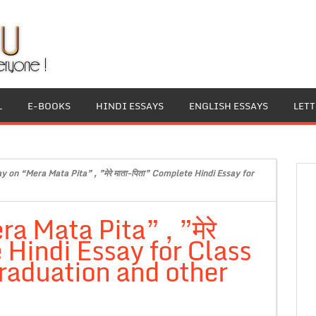
L
E-BOOKS
HINDI ESSAYS
ENGLISH ESSAYS
LET
y on “Mera Mata Pita” , ”मेरे माता-पिता” Complete Hindi Essay for
a Mata Pita” , ”मेरे
 Hindi Essay for Class
raduation and other