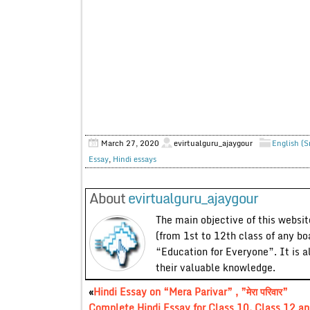
March 27, 2020
evirtualguru_ajaygour
English (S
Essay
,
Hindi essays
About
evirtualguru_ajaygour
The main objective of this website
(from 1st to 12th class of any bo
“Education for Everyone”. It is a
their valuable knowledge.
«
Hindi Essay on “Mera Parivar” , ”मेरा परिवार”
Complete Hindi Essay for Class 10, Class 12 an