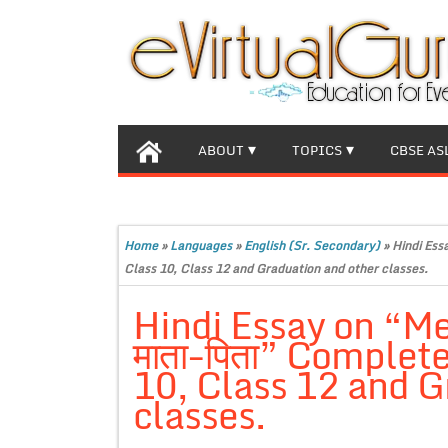
ABOUT
TOPICS
CBSE AS
Home
»
Languages
»
English (Sr. Secondary)
»
Hindi Essa
Class 10, Class 12 and Graduation and other classes.
Hindi Essay on “Mer
माता-पिता” Complete
10, Class 12 and G
classes.