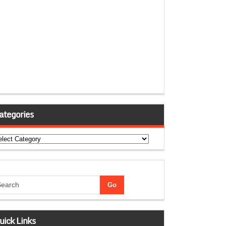
ategories
tegories
uick Links