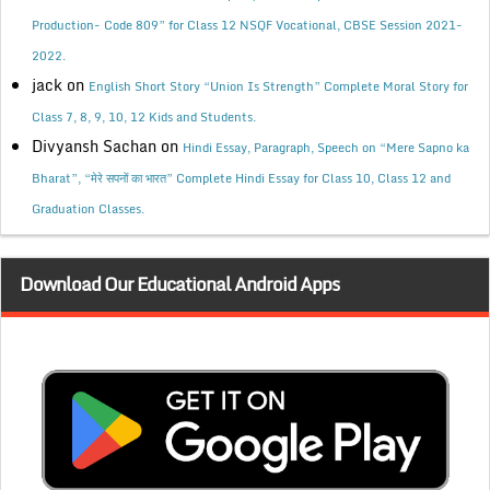
Production- Code 809” for Class 12 NSQF Vocational, CBSE Session 2021-
2022.
jack
on
English Short Story “Union Is Strength” Complete Moral Story for
Class 7, 8, 9, 10, 12 Kids and Students.
Divyansh Sachan
on
Hindi Essay, Paragraph, Speech on “Mere Sapno ka
Bharat”, “मेरे सपनों का भारत” Complete Hindi Essay for Class 10, Class 12 and
Graduation Classes.
Download Our Educational Android Apps