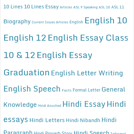
10 Lines Essay
10 Lines
ASL 11
Articles
ASL 9 Speaking
ASL 10
English 10
Biography
English
Current Issues Articles
English 12
English Essay Class
10 & 12
English Essay
Graduation
English Letter Writing
English Speech
General
Formal Letter
Facts
Hindi Essay
Hindi
Knowledge
Hindi Anuched
essays
Hindi
Hindi Letters
Hindi Nibandh
Paragraph
Hindi Speech
Hindi Proverb Story
Informal