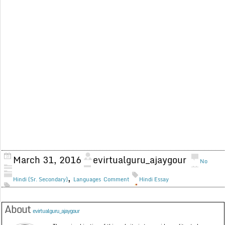
March 31, 2016
evirtualguru_ajaygour
No
,
Hindi (Sr. Secondary)
Languages
Comment
Hindi Essay
About
evirtualguru_ajaygour