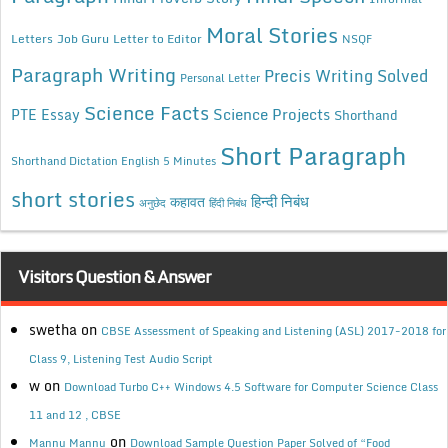
Moral Stories
Letters
Job Guru
Letter to Editor
NSQF
Paragraph Writing
Precis Writing Solved
Personal Letter
Science Facts
Science Projects
PTE Essay
Shorthand
Short Paragraph
Shorthand Dictation English 5 Minutes
short stories
कहावत
हिन्दी निबंध
अनुछेद
हिंदी निबंध
Visitors Question & Answer
swetha
on
CBSE Assessment of Speaking and Listening (ASL) 2017-2018 for
Class 9, Listening Test Audio Script
w
on
Download Turbo C++ Windows 4.5 Software for Computer Science Class
11 and 12 , CBSE
on
Mannu Mannu
Download Sample Question Paper Solved of “Food