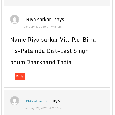
Riya sarkar
says:
January 8, 2020 at 7:46 pm
Name Riya sarkar Vill-P.o-Birra,
P.s-Patamda Dist-East Singh
bhum Jharkhand India
Reply
says:
Khilendr verma
January 22, 2020 at 9:06 pm