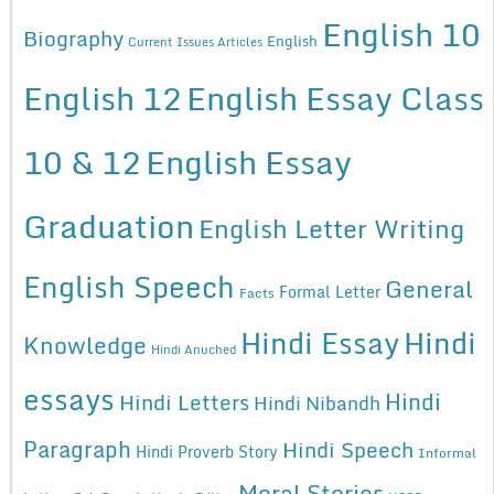
English 10
Biography
English
Current Issues Articles
English 12
English Essay Class
10 & 12
English Essay
Graduation
English Letter Writing
English Speech
General
Formal Letter
Facts
Hindi Essay
Hindi
Knowledge
Hindi Anuched
essays
Hindi
Hindi Letters
Hindi Nibandh
Paragraph
Hindi Speech
Hindi Proverb Story
Informal
Moral Stories