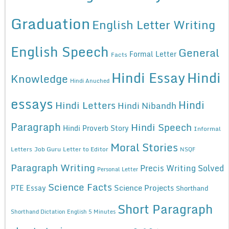
Graduation
English Letter Writing
English Speech
General
Formal Letter
Facts
Hindi Essay
Hindi
Knowledge
Hindi Anuched
essays
Hindi
Hindi Letters
Hindi Nibandh
Paragraph
Hindi Speech
Hindi Proverb Story
Informal
Moral Stories
Letters
Job Guru
Letter to Editor
NSQF
Paragraph Writing
Precis Writing Solved
Personal Letter
Science Facts
Science Projects
PTE Essay
Shorthand
Short Paragraph
Shorthand Dictation English 5 Minutes