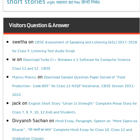
short stories
कहावत
हिन्दी निबंध
अनुछेद
हिंदी निबंध
Visitors Question & Answer
swetha
on
CBSE Assessment of Speaking and Listening (ASL) 2017-2018
for Class 9, Listening Test Audio Script
w
on
Download Turbo C++ Windows 4.5 Software for Computer Science
Class 11 and 12 , CBSE
on
Mannu Mannu
Download Sample Question Paper Solved of “Food
Production- Code 809” for Class 12 NSQF Vocational, CBSE Session 2021-
2022.
jack
on
English Short Story “Union Is Strength” Complete Moral Story for
Class 7, 8, 9, 10, 12 Kids and Students.
Divyansh Sachan
on
Hindi Essay, Paragraph, Speech on “Mere Sapno ka
Bharat”, “मेरे सपनों का भारत” Complete Hindi Essay for Class 10, Class 12 and
Graduation Classes.