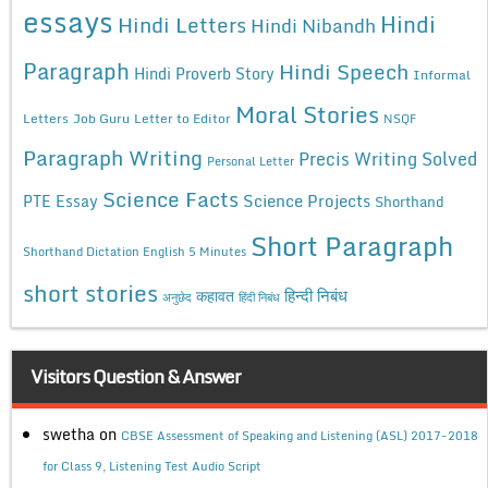
essays
Hindi
Hindi Letters
Hindi Nibandh
Paragraph
Hindi Speech
Hindi Proverb Story
Informal
Moral Stories
Letters
Job Guru
Letter to Editor
NSQF
Paragraph Writing
Precis Writing Solved
Personal Letter
Science Facts
Science Projects
PTE Essay
Shorthand
Short Paragraph
Shorthand Dictation English 5 Minutes
short stories
कहावत
हिन्दी निबंध
अनुछेद
हिंदी निबंध
Visitors Question & Answer
swetha
on
CBSE Assessment of Speaking and Listening (ASL) 2017-2018
for Class 9, Listening Test Audio Script