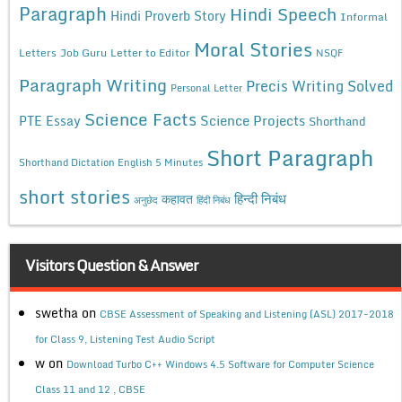
Paragraph
Hindi Speech
Hindi Proverb Story
Informal
Moral Stories
Letters
Job Guru
Letter to Editor
NSQF
Paragraph Writing
Precis Writing Solved
Personal Letter
Science Facts
Science Projects
PTE Essay
Shorthand
Short Paragraph
Shorthand Dictation English 5 Minutes
short stories
कहावत
हिन्दी निबंध
अनुछेद
हिंदी निबंध
Visitors Question & Answer
swetha
on
CBSE Assessment of Speaking and Listening (ASL) 2017-2018
for Class 9, Listening Test Audio Script
w
on
Download Turbo C++ Windows 4.5 Software for Computer Science
Class 11 and 12 , CBSE