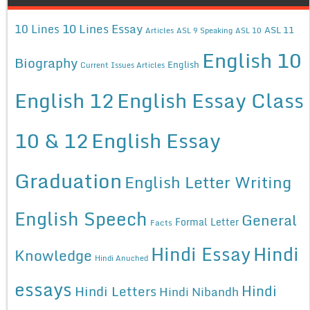
10 Lines Essay
10 Lines
ASL 11
Articles
ASL 9 Speaking
ASL 10
English 10
Biography
English
Current Issues Articles
English 12
English Essay Class
10 & 12
English Essay
Graduation
English Letter Writing
English Speech
General
Formal Letter
Facts
Hindi Essay
Hindi
Knowledge
Hindi Anuched
essays
Hindi
Hindi Letters
Hindi Nibandh