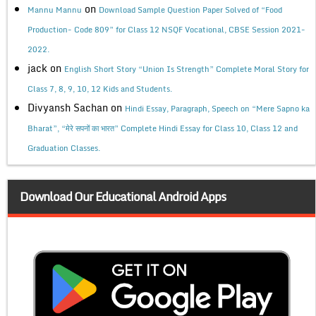
on
Mannu Mannu
Download Sample Question Paper Solved of “Food
Production- Code 809” for Class 12 NSQF Vocational, CBSE Session 2021-
2022.
jack
on
English Short Story “Union Is Strength” Complete Moral Story for
Class 7, 8, 9, 10, 12 Kids and Students.
Divyansh Sachan
on
Hindi Essay, Paragraph, Speech on “Mere Sapno ka
Bharat”, “मेरे सपनों का भारत” Complete Hindi Essay for Class 10, Class 12 and
Graduation Classes.
Download Our Educational Android Apps