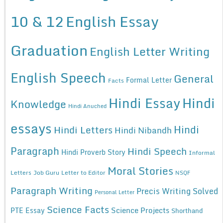
10 & 12
English Essay
Graduation
English Letter Writing
English Speech
General
Formal Letter
Facts
Hindi Essay
Hindi
Knowledge
Hindi Anuched
essays
Hindi
Hindi Letters
Hindi Nibandh
Paragraph
Hindi Speech
Hindi Proverb Story
Informal
Moral Stories
Letters
Job Guru
Letter to Editor
NSQF
Paragraph Writing
Precis Writing Solved
Personal Letter
Science Facts
Science Projects
PTE Essay
Shorthand