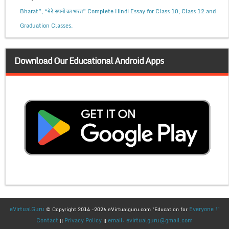
Bharat”, “मेरे सपनों का भारत” Complete Hindi Essay for Class 10, Class 12 and
Graduation Classes.
Download Our Educational Android Apps
eVirtualGuru
Everyone !"
© Copyright 2014 -2026 eVirtualguru.com "Education for
Contact
Privacy Policy
email: evirtualguru@gmail.com
||
||