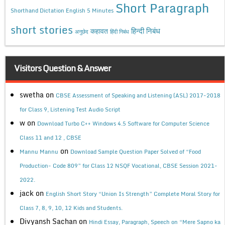
Short Paragraph
Shorthand Dictation English 5 Minutes
short stories
कहावत
हिन्दी निबंध
अनुछेद
हिंदी निबंध
Visitors Question & Answer
swetha
on
CBSE Assessment of Speaking and Listening (ASL) 2017-2018
for Class 9, Listening Test Audio Script
w
on
Download Turbo C++ Windows 4.5 Software for Computer Science
Class 11 and 12 , CBSE
on
Mannu Mannu
Download Sample Question Paper Solved of “Food
Production- Code 809” for Class 12 NSQF Vocational, CBSE Session 2021-
2022.
jack
on
English Short Story “Union Is Strength” Complete Moral Story for
Class 7, 8, 9, 10, 12 Kids and Students.
Divyansh Sachan
on
Hindi Essay, Paragraph, Speech on “Mere Sapno ka