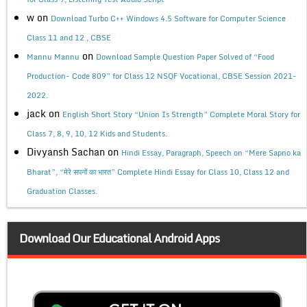
w
on
Download Turbo C++ Windows 4.5 Software for Computer Science
Class 11 and 12 , CBSE
on
Mannu Mannu
Download Sample Question Paper Solved of “Food
Production- Code 809” for Class 12 NSQF Vocational, CBSE Session 2021-
2022.
jack
on
English Short Story “Union Is Strength” Complete Moral Story for
Class 7, 8, 9, 10, 12 Kids and Students.
Divyansh Sachan
on
Hindi Essay, Paragraph, Speech on “Mere Sapno ka
Bharat”, “मेरे सपनों का भारत” Complete Hindi Essay for Class 10, Class 12 and
Graduation Classes.
Download Our Educational Android Apps