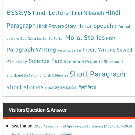
essays
Hindi
Hindi Letters
Hindi Nibandh
Paragraph
Hindi Speech
Hindi Proverb Story
Informal
Moral Stories
Letters
Job Guru
Letter to Editor
NSQF
Paragraph Writing
Precis Writing Solved
Personal Letter
Science Facts
Science Projects
PTE Essay
Shorthand
Short Paragraph
Shorthand Dictation English 5 Minutes
short stories
कहावत
हिन्दी निबंध
अनुछेद
हिंदी निबंध
Visitors Question & Answer
swetha
on
CBSE Assessment of Speaking and Listening (ASL) 2017-2018
for Class 9, Listening Test Audio Script