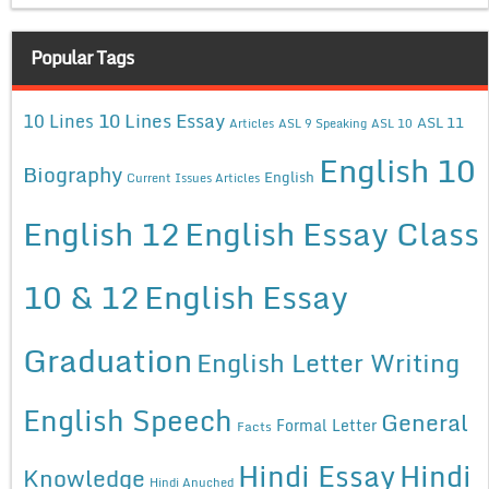
Popular Tags
10 Lines Essay
10 Lines
ASL 11
Articles
ASL 9 Speaking
ASL 10
English 10
Biography
English
Current Issues Articles
English 12
English Essay Class
10 & 12
English Essay
Graduation
English Letter Writing
English Speech
General
Formal Letter
Facts
Hindi Essay
Hindi
Knowledge
Hindi Anuched