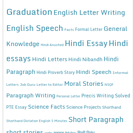
Graduation
English Letter Writing
English Speech
General
Formal Letter
Facts
Hindi Essay
Hindi
Knowledge
Hindi Anuched
essays
Hindi
Hindi Letters
Hindi Nibandh
Paragraph
Hindi Speech
Hindi Proverb Story
Informal
Moral Stories
Letters
Job Guru
Letter to Editor
NSQF
Paragraph Writing
Precis Writing Solved
Personal Letter
Science Facts
Science Projects
PTE Essay
Shorthand
Short Paragraph
Shorthand Dictation English 5 Minutes
short stories
कहावत
हिन्दी निबंध