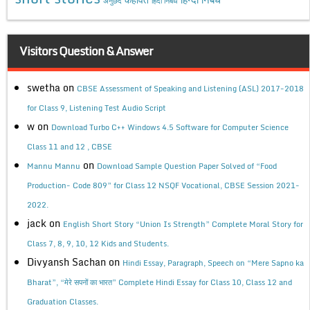
अनुछेद
हिंदी निबंध
Visitors Question & Answer
swetha
on
CBSE Assessment of Speaking and Listening (ASL) 2017-2018
for Class 9, Listening Test Audio Script
w
on
Download Turbo C++ Windows 4.5 Software for Computer Science
Class 11 and 12 , CBSE
on
Mannu Mannu
Download Sample Question Paper Solved of “Food
Production- Code 809” for Class 12 NSQF Vocational, CBSE Session 2021-
2022.
jack
on
English Short Story “Union Is Strength” Complete Moral Story for
Class 7, 8, 9, 10, 12 Kids and Students.
Divyansh Sachan
on
Hindi Essay, Paragraph, Speech on “Mere Sapno ka
Bharat”, “मेरे सपनों का भारत” Complete Hindi Essay for Class 10, Class 12 and
Graduation Classes.