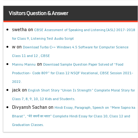
Visitors Question & Answer
swetha
on
CBSE Assessment of Speaking and Listening (ASL) 2017-2018
for Class 9, Listening Test Audio Script
w
on
Download Turbo C++ Windows 4.5 Software for Computer Science
Class 11 and 12 , CBSE
on
Mannu Mannu
Download Sample Question Paper Solved of “Food
Production- Code 809” for Class 12 NSQF Vocational, CBSE Session 2021-
2022.
jack
on
English Short Story “Union Is Strength” Complete Moral Story for
Class 7, 8, 9, 10, 12 Kids and Students.
Divyansh Sachan
on
Hindi Essay, Paragraph, Speech on “Mere Sapno ka
Bharat”, “मेरे सपनों का भारत” Complete Hindi Essay for Class 10, Class 12 and
Graduation Classes.