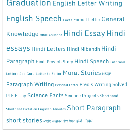
Graduation
English Letter Writing
English Speech
General
Formal Letter
Facts
Hindi Essay
Hindi
Knowledge
Hindi Anuched
essays
Hindi
Hindi Letters
Hindi Nibandh
Paragraph
Hindi Speech
Hindi Proverb Story
Informal
Moral Stories
Letters
Job Guru
Letter to Editor
NSQF
Paragraph Writing
Precis Writing Solved
Personal Letter
Science Facts
Science Projects
PTE Essay
Shorthand
Short Paragraph
Shorthand Dictation English 5 Minutes
short stories
कहावत
हिन्दी निबंध
अनुछेद
हिंदी निबंध