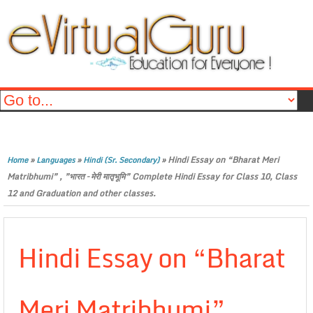
»
»
»
Hindi Essay on “Bharat Meri
Home
Languages
Hindi (Sr. Secondary)
Matribhumi” , ”भारत – मेरी मातृभूमि” Complete Hindi Essay for Class 10, Class
12 and Graduation and other classes.
Hindi Essay on “Bharat
Meri Matribhumi” ,