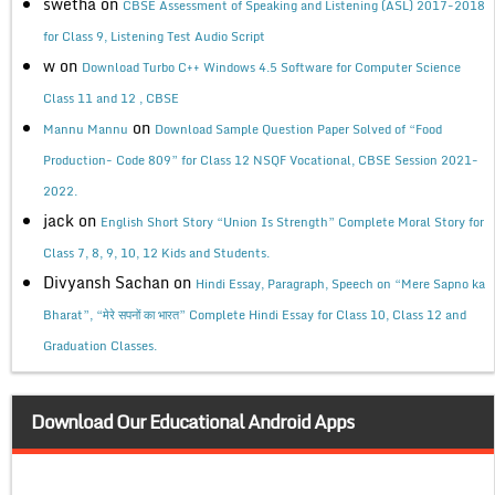
swetha
on
CBSE Assessment of Speaking and Listening (ASL) 2017-2018
for Class 9, Listening Test Audio Script
w
on
Download Turbo C++ Windows 4.5 Software for Computer Science
Class 11 and 12 , CBSE
on
Mannu Mannu
Download Sample Question Paper Solved of “Food
Production- Code 809” for Class 12 NSQF Vocational, CBSE Session 2021-
2022.
jack
on
English Short Story “Union Is Strength” Complete Moral Story for
Class 7, 8, 9, 10, 12 Kids and Students.
Divyansh Sachan
on
Hindi Essay, Paragraph, Speech on “Mere Sapno ka
Bharat”, “मेरे सपनों का भारत” Complete Hindi Essay for Class 10, Class 12 and
Graduation Classes.
Download Our Educational Android Apps