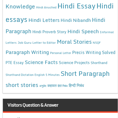
Hindi Essay
Hindi
Knowledge
Hindi Anuched
essays
Hindi
Hindi Letters
Hindi Nibandh
Paragraph
Hindi Speech
Hindi Proverb Story
Informal
Moral Stories
Letters
Job Guru
Letter to Editor
NSQF
Paragraph Writing
Precis Writing Solved
Personal Letter
Science Facts
Science Projects
PTE Essay
Shorthand
Short Paragraph
Shorthand Dictation English 5 Minutes
short stories
कहावत
हिन्दी निबंध
अनुछेद
हिंदी निबंध
Visitors Question & Answer