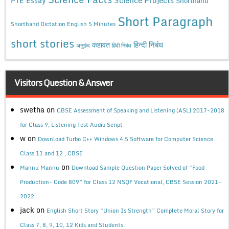
Science Projects
PTE Essay
Shorthand
Short Paragraph
Shorthand Dictation English 5 Minutes
short stories
कहावत
हिन्दी निबंध
अनुछेद
हिंदी निबंध
Visitors Question & Answer
swetha
on
CBSE Assessment of Speaking and Listening (ASL) 2017-2018
for Class 9, Listening Test Audio Script
w
on
Download Turbo C++ Windows 4.5 Software for Computer Science
Class 11 and 12 , CBSE
on
Mannu Mannu
Download Sample Question Paper Solved of “Food
Production- Code 809” for Class 12 NSQF Vocational, CBSE Session 2021-
2022.
jack
on
English Short Story “Union Is Strength” Complete Moral Story for
Class 7, 8, 9, 10, 12 Kids and Students.