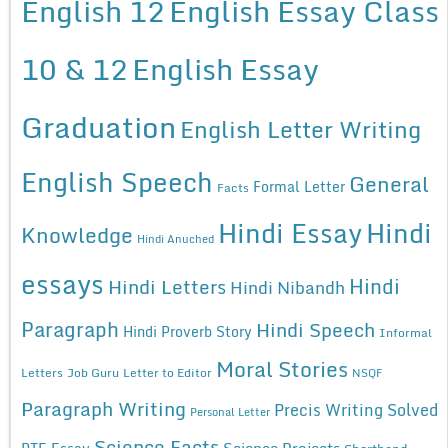
English 12
English Essay Class
10 & 12
English Essay
Graduation
English Letter Writing
English Speech
General
Formal Letter
Facts
Hindi Essay
Hindi
Knowledge
Hindi Anuched
essays
Hindi
Hindi Letters
Hindi Nibandh
Paragraph
Hindi Speech
Hindi Proverb Story
Informal
Moral Stories
Letters
Job Guru
Letter to Editor
NSQF
Paragraph Writing
Precis Writing Solved
Personal Letter
Science Facts