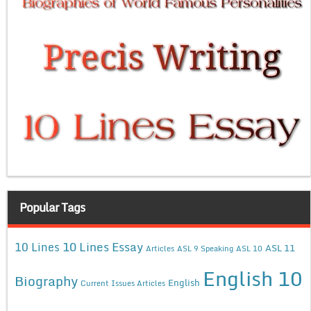
Popular Tags
10 Lines Essay
10 Lines
ASL 11
Articles
ASL 9 Speaking
ASL 10
English 10
Biography
English
Current Issues Articles