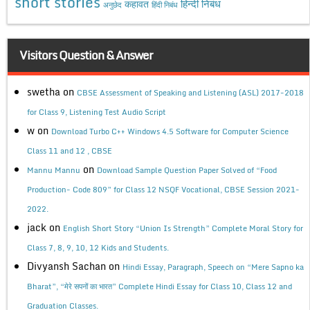
short stories
कहावत
हिन्दी निबंध
अनुछेद
हिंदी निबंध
Visitors Question & Answer
swetha
on
CBSE Assessment of Speaking and Listening (ASL) 2017-2018
for Class 9, Listening Test Audio Script
w
on
Download Turbo C++ Windows 4.5 Software for Computer Science
Class 11 and 12 , CBSE
on
Mannu Mannu
Download Sample Question Paper Solved of “Food
Production- Code 809” for Class 12 NSQF Vocational, CBSE Session 2021-
2022.
jack
on
English Short Story “Union Is Strength” Complete Moral Story for
Class 7, 8, 9, 10, 12 Kids and Students.
Divyansh Sachan
on
Hindi Essay, Paragraph, Speech on “Mere Sapno ka
Bharat”, “मेरे सपनों का भारत” Complete Hindi Essay for Class 10, Class 12 and
Graduation Classes.