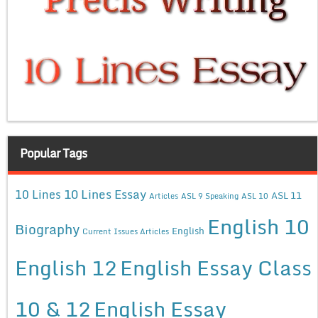
Popular Tags
10 Lines Essay
10 Lines
ASL 11
Articles
ASL 9 Speaking
ASL 10
English 10
Biography
English
Current Issues Articles
English 12
English Essay Class
10 & 12
English Essay