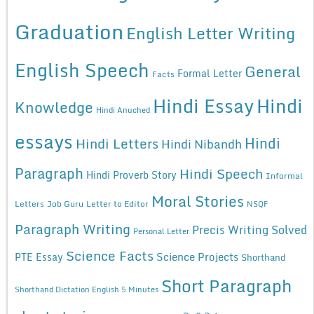
Graduation
English Letter Writing
English Speech
General
Formal Letter
Facts
Hindi Essay
Hindi
Knowledge
Hindi Anuched
essays
Hindi
Hindi Letters
Hindi Nibandh
Paragraph
Hindi Speech
Hindi Proverb Story
Informal
Moral Stories
Letters
Job Guru
Letter to Editor
NSQF
Paragraph Writing
Precis Writing Solved
Personal Letter
Science Facts
Science Projects
PTE Essay
Shorthand
Short Paragraph
Shorthand Dictation English 5 Minutes