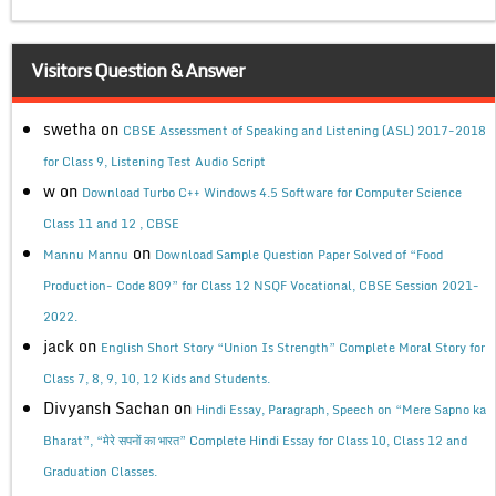
Visitors Question & Answer
swetha
on
CBSE Assessment of Speaking and Listening (ASL) 2017-2018
for Class 9, Listening Test Audio Script
w
on
Download Turbo C++ Windows 4.5 Software for Computer Science
Class 11 and 12 , CBSE
on
Mannu Mannu
Download Sample Question Paper Solved of “Food
Production- Code 809” for Class 12 NSQF Vocational, CBSE Session 2021-
2022.
jack
on
English Short Story “Union Is Strength” Complete Moral Story for
Class 7, 8, 9, 10, 12 Kids and Students.
Divyansh Sachan
on
Hindi Essay, Paragraph, Speech on “Mere Sapno ka
Bharat”, “मेरे सपनों का भारत” Complete Hindi Essay for Class 10, Class 12 and
Graduation Classes.