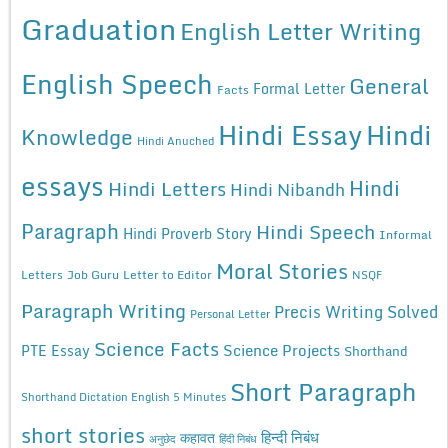
Graduation
English Letter Writing
English Speech
General
Formal Letter
Facts
Hindi Essay
Hindi
Knowledge
Hindi Anuched
essays
Hindi
Hindi Letters
Hindi Nibandh
Paragraph
Hindi Speech
Hindi Proverb Story
Informal
Moral Stories
Letters
Job Guru
Letter to Editor
NSQF
Paragraph Writing
Precis Writing Solved
Personal Letter
Science Facts
Science Projects
PTE Essay
Shorthand
Short Paragraph
Shorthand Dictation English 5 Minutes
short stories
कहावत
हिन्दी निबंध
अनुछेद
हिंदी निबंध