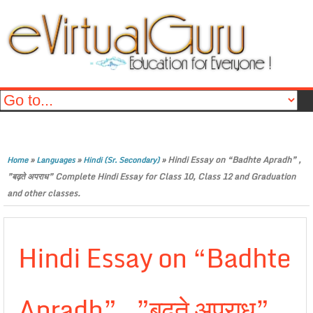
»
»
»
Hindi Essay on “Badhte Apradh” ,
Home
Languages
Hindi (Sr. Secondary)
”बढ़ते अपराध” Complete Hindi Essay for Class 10, Class 12 and Graduation
and other classes.
Hindi Essay on “Badhte
Apradh” , ”बढ़ते अपराध”