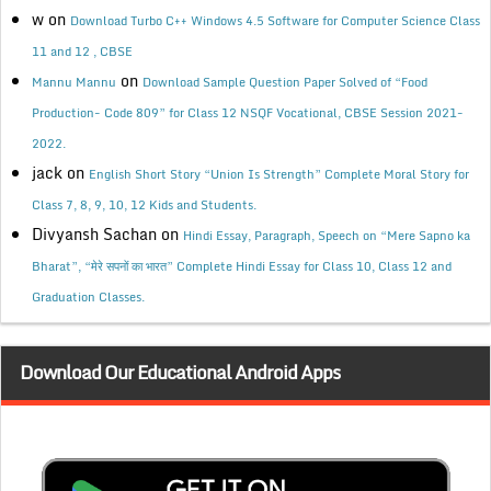
w
on
Download Turbo C++ Windows 4.5 Software for Computer Science Class
11 and 12 , CBSE
on
Mannu Mannu
Download Sample Question Paper Solved of “Food
Production- Code 809” for Class 12 NSQF Vocational, CBSE Session 2021-
2022.
jack
on
English Short Story “Union Is Strength” Complete Moral Story for
Class 7, 8, 9, 10, 12 Kids and Students.
Divyansh Sachan
on
Hindi Essay, Paragraph, Speech on “Mere Sapno ka
Bharat”, “मेरे सपनों का भारत” Complete Hindi Essay for Class 10, Class 12 and
Graduation Classes.
Download Our Educational Android Apps