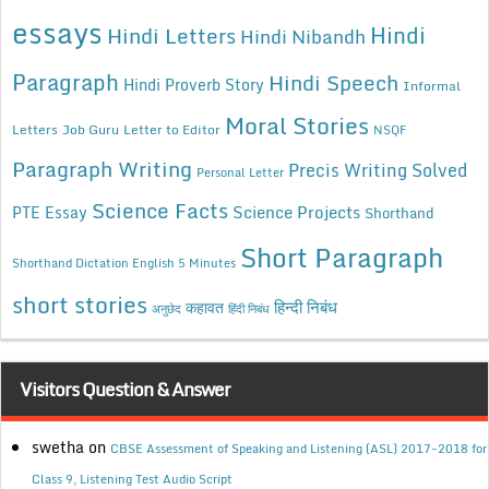
essays
Hindi
Hindi Letters
Hindi Nibandh
Paragraph
Hindi Speech
Hindi Proverb Story
Informal
Moral Stories
Letters
Job Guru
Letter to Editor
NSQF
Paragraph Writing
Precis Writing Solved
Personal Letter
Science Facts
Science Projects
PTE Essay
Shorthand
Short Paragraph
Shorthand Dictation English 5 Minutes
short stories
कहावत
हिन्दी निबंध
अनुछेद
हिंदी निबंध
Visitors Question & Answer
swetha
on
CBSE Assessment of Speaking and Listening (ASL) 2017-2018 for
Class 9, Listening Test Audio Script