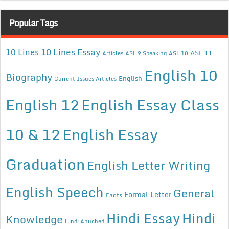
Popular Tags
10 Lines Essay
10 Lines
ASL 11
Articles
ASL 9 Speaking
ASL 10
English 10
Biography
English
Current Issues Articles
English 12
English Essay Class
10 & 12
English Essay
Graduation
English Letter Writing
English Speech
General
Formal Letter
Facts
Hindi Essay
Hindi
Knowledge
Hindi Anuched