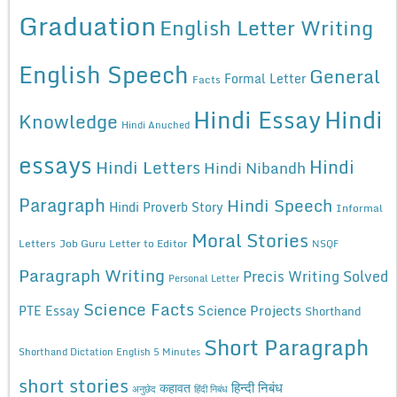
Graduation
English Letter Writing
English Speech
General
Formal Letter
Facts
Hindi Essay
Hindi
Knowledge
Hindi Anuched
essays
Hindi
Hindi Letters
Hindi Nibandh
Paragraph
Hindi Speech
Hindi Proverb Story
Informal
Moral Stories
Letters
Job Guru
Letter to Editor
NSQF
Paragraph Writing
Precis Writing Solved
Personal Letter
Science Facts
Science Projects
PTE Essay
Shorthand
Short Paragraph
Shorthand Dictation English 5 Minutes
short stories
कहावत
हिन्दी निबंध
अनुछेद
हिंदी निबंध