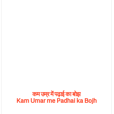
कम
उम्र
में
पढ़ाई
का
बोझ
Kam Umar me Padhai ka Bojh