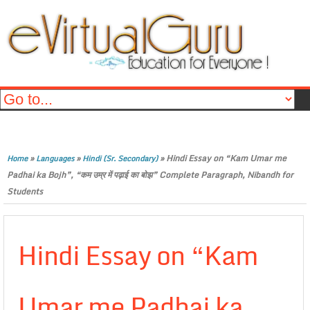
»
»
»
Hindi Essay on “Kam Umar me
Home
Languages
Hindi (Sr. Secondary)
Padhai ka Bojh”, “कम उम्र में पढ़ाई का बोझ” Complete Paragraph, Nibandh for
Students
Hindi Essay on “Kam
Umar me Padhai ka