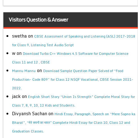
Visitors Question & Answer
swetha
on
CBSE Assessment of Speaking and Listening (ASL) 2017-2018
for Class 9, Listening Test Audio Script
w
on
Download Turbo C++ Windows 4.5 Software for Computer Science
Class 11 and 12 , CBSE
on
Mannu Mannu
Download Sample Question Paper Solved of “Food
Production- Code 809” for Class 12 NSQF Vocational, CBSE Session 2021-
2022.
jack
on
English Short Story “Union Is Strength” Complete Moral Story for
Class 7, 8, 9, 10, 12 Kids and Students.
Divyansh Sachan
on
Hindi Essay, Paragraph, Speech on “Mere Sapno ka
Bharat”, “मेरे सपनों का भारत” Complete Hindi Essay for Class 10, Class 12 and
Graduation Classes.