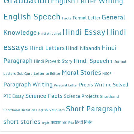
English Letter Writing
English Speech
General
Formal Letter
Facts
Hindi Essay
Hindi
Knowledge
Hindi Anuched
essays
Hindi
Hindi Letters
Hindi Nibandh
Paragraph
Hindi Speech
Hindi Proverb Story
Informal
Moral Stories
Letters
Job Guru
Letter to Editor
NSQF
Paragraph Writing
Precis Writing Solved
Personal Letter
Science Facts
Science Projects
PTE Essay
Shorthand
Short Paragraph
Shorthand Dictation English 5 Minutes
short stories
कहावत
हिन्दी निबंध
अनुछेद
हिंदी निबंध