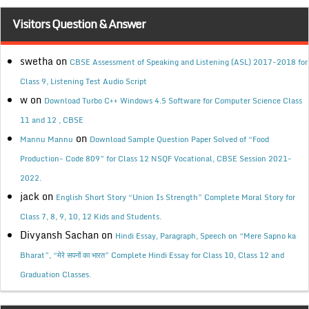
Visitors Question & Answer
swetha
on
CBSE Assessment of Speaking and Listening (ASL) 2017-2018 for
Class 9, Listening Test Audio Script
w
on
Download Turbo C++ Windows 4.5 Software for Computer Science Class
11 and 12 , CBSE
on
Mannu Mannu
Download Sample Question Paper Solved of “Food
Production- Code 809” for Class 12 NSQF Vocational, CBSE Session 2021-
2022.
jack
on
English Short Story “Union Is Strength” Complete Moral Story for
Class 7, 8, 9, 10, 12 Kids and Students.
Divyansh Sachan
on
Hindi Essay, Paragraph, Speech on “Mere Sapno ka
Bharat”, “मेरे सपनों का भारत” Complete Hindi Essay for Class 10, Class 12 and
Graduation Classes.