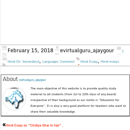
February 15, 2018
evirtualguru_ajaygour
1
,
,
Hindi (Sr. Secondary)
Languages
Comment
Hindi Essay
Hindi essays
About
evirtualguru_ajaygour
The main objective of this website is to provide quality study
material to all students (from 1st to 12th class of any board)
irrespective of their background as our motto is “Education for
Everyone”. It is also a very good platform for teachers who want to
share their valuable knowledge.
«
Hindi Essay on “Chidiya Ghar ki Sair” ,