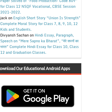
Paper Solved of “Food Production- Code 809”
for Class 12 NSQF Vocational, CBSE Session
2021-2022.
jack
on
English Short Story “Union Is Strength”
Complete Moral Story for Class 7, 8, 9, 10, 12
Kids and Students.
Divyansh Sachan
on
Hindi Essay, Paragraph,
Speech on “Mere Sapno ka Bharat”, “मेरे सपनों का
भारत” Complete Hindi Essay for Class 10, Class
12 and Graduation Classes.
ownload Our Educational Android Apps