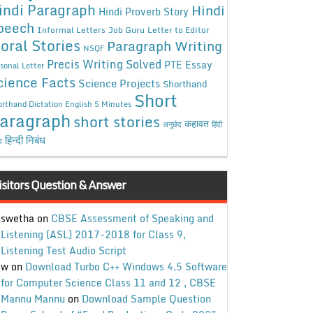
indi Paragraph
Hindi
Hindi Proverb Story
peech
Informal Letters
Job Guru
Letter to Editor
oral Stories
Paragraph Writing
NSQF
Precis Writing Solved
PTE Essay
sonal Letter
cience Facts
Science Projects
Shorthand
Short
rthand Dictation English 5 Minutes
aragraph
short stories
कहावत
अनुछेद
हिंदी
हिन्दी निबंध
ध
isitors Question & Answer
swetha
on
CBSE Assessment of Speaking and
Listening (ASL) 2017-2018 for Class 9,
Listening Test Audio Script
w
on
Download Turbo C++ Windows 4.5 Software
for Computer Science Class 11 and 12 , CBSE
Mannu Mannu
on
Download Sample Question