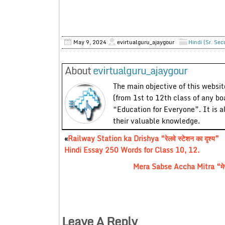
May 9, 2024
evirtualguru_ajaygour
Hindi (Sr. Sec
About
evirtualguru_ajaygour
The main objective of this website
(from 1st to 12th class of any bo
“Education for Everyone”. It is a
their valuable knowledge.
«
Railway Station ka Drishya “रेलवे स्टेशन का दृश्य”
Hindi Essay 250 Words for Class 10, 12.
Mera Sabse Accha Mitra “मेरा
Leave A Reply