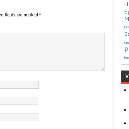
H
S
ed fields are marked
*
M
Per
S
Sho
P
निबं
V