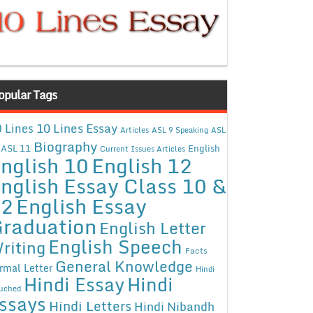
opular Tags
10 Lines Essay
 Lines
Articles
ASL 9 Speaking
ASL
Biography
ASL 11
English
Current Issues Articles
nglish 10
English 12
nglish Essay Class 10 &
12
English Essay
raduation
English Letter
English Speech
riting
Facts
General Knowledge
rmal Letter
Hindi
Hindi Essay
Hindi
uched
ssays
Hindi Letters
Hindi Nibandh