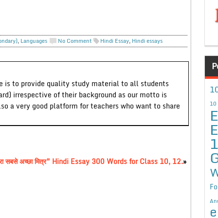
ondary)
,
Languages
No Comment
Hindi Essay
,
Hindi essays
P
 is to provide quality study material to all students
10
ard) irrespective of their background as our motto is
10
lso a very good platform for teachers who want to share
E
E
G
 सबसे अच्छा मित्र” Hindi Essay 300 Words for Class 10, 12.
»
W
Fo
An
e