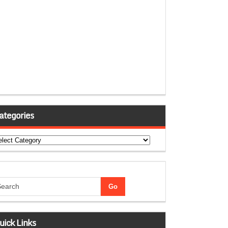
ategories
tegories
uick Links