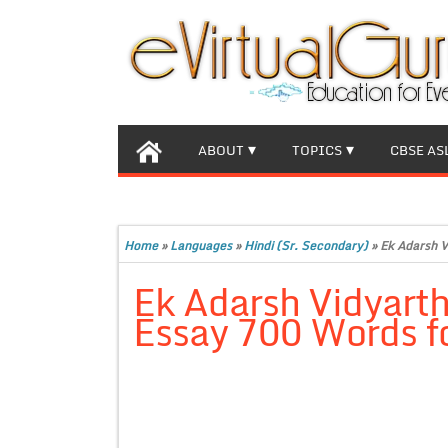
ABOUT
TOPICS
CBSE AS
Home
»
Languages
»
Hindi (Sr. Secondary)
»
Ek Adarsh Vi
Ek Adarsh Vidyarthi “
Essay 700 Words fo