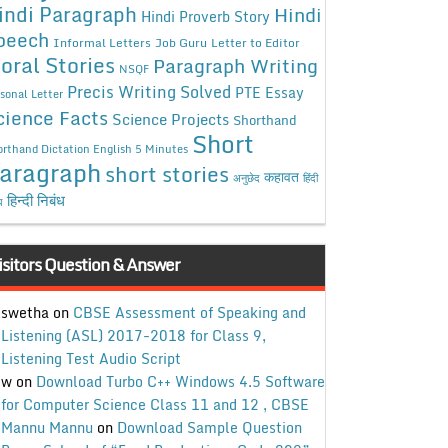
indi Paragraph
Hindi
Hindi Proverb Story
peech
Informal Letters
Job Guru
Letter to Editor
oral Stories
Paragraph Writing
NSQF
Precis Writing Solved
PTE Essay
sonal Letter
cience Facts
Science Projects
Shorthand
Short
rthand Dictation English 5 Minutes
aragraph
short stories
कहावत
अनुछेद
हिंदी
हिन्दी निबंध
ध
isitors Question & Answer
swetha
on
CBSE Assessment of Speaking and
Listening (ASL) 2017-2018 for Class 9,
Listening Test Audio Script
w
on
Download Turbo C++ Windows 4.5 Software
for Computer Science Class 11 and 12 , CBSE
Mannu Mannu
on
Download Sample Question