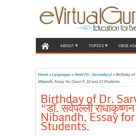
ABOUT
TOPICS
CBSE AS
Home
»
Languages
»
Hindi (Sr. Secondary)
»
Birthday of D
Nibandh, Essay for Class 9, 10 and 12 Students.
Birthday of Dr. Sa
“डॉ. सर्वपल्ली राधाकृष्
Nibandh, Essay for
Students.