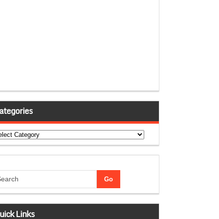
ategories
tegories
uick Links