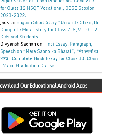
Paper Solved of “Food Production- Code 809”
for Class 12 NSQF Vocational, CBSE Session
2021-2022.
jack
on
English Short Story “Union Is Strength”
Complete Moral Story for Class 7, 8, 9, 10, 12
Kids and Students.
Divyansh Sachan
on
Hindi Essay, Paragraph,
Speech on “Mere Sapno ka Bharat”, “मेरे सपनों का
भारत” Complete Hindi Essay for Class 10, Class
12 and Graduation Classes.
ownload Our Educational Android Apps