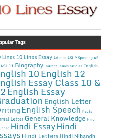
opular Tags
10 Lines Essay
 Lines
Articles
ASL 9 Speaking
ASL
Biography
ASL 11
English
Current Issues Articles
nglish 10
English 12
nglish Essay Class 10 &
12
English Essay
raduation
English Letter
English Speech
riting
Facts
General Knowledge
rmal Letter
Hindi
Hindi Essay
Hindi
uched
ssays
Hindi Letters
Hindi Nibandh