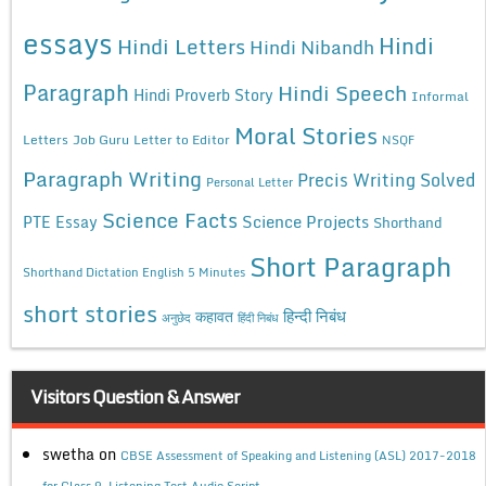
essays
Hindi
Hindi Letters
Hindi Nibandh
Paragraph
Hindi Speech
Hindi Proverb Story
Informal
Moral Stories
Letters
Job Guru
Letter to Editor
NSQF
Paragraph Writing
Precis Writing Solved
Personal Letter
Science Facts
Science Projects
PTE Essay
Shorthand
Short Paragraph
Shorthand Dictation English 5 Minutes
short stories
कहावत
हिन्दी निबंध
अनुछेद
हिंदी निबंध
Visitors Question & Answer
swetha
on
CBSE Assessment of Speaking and Listening (ASL) 2017-2018
for Class 9, Listening Test Audio Script