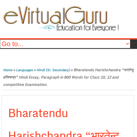
»
»
»
Bharatendu Harishchandra “भारतेन्दु
Home
Languages
Hindi (Sr. Secondary)
हरिश्चन्द्र” Hindi Essay, Paragraph in 800 Words for Class 10, 12 and
competitive Examination.
Bharatendu
Harishchandra “भारतेन्दु