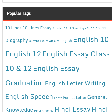
Popular Tags
10 Lines Essay
10 Lines
ASL 11
Articles
ASL 9 Speaking
ASL 10
English 10
Biography
English
Current Issues Articles
English 12
English Essay Class
10 & 12
English Essay
Graduation
English Letter Writing
English Speech
General
Formal Letter
Facts
Hindi Essay
Hindi
Knowledge
Hindi Anuched