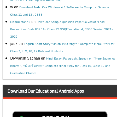
w
on
Download Turbo C++ Windows 4.5 Software for Computer Science
Class 11 and 12 , CBSE
on
Mannu Mannu
Download Sample Question Paper Solved of “Food
Production- Code 809” for Class 12 NSQF Vocational, CBSE Session 2021-
2022.
jack
on
English Short Story “Union Is Strength” Complete Moral Story for
Class 7, 8, 9, 10, 12 Kids and Students.
Divyansh Sachan
on
Hindi Essay, Paragraph, Speech on “Mere Sapno ka
Bharat”, “मेरे सपनों का भारत” Complete Hindi Essay for Class 10, Class 12 and
Graduation Classes.
Download Our Educational Android Apps