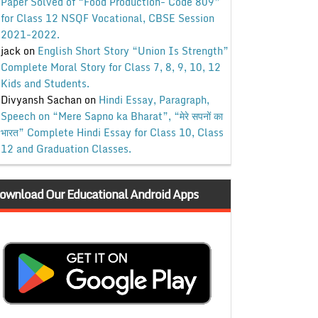
Paper Solved of “Food Production- Code 809”
for Class 12 NSQF Vocational, CBSE Session
2021-2022.
jack
on
English Short Story “Union Is Strength”
Complete Moral Story for Class 7, 8, 9, 10, 12
Kids and Students.
Divyansh Sachan
on
Hindi Essay, Paragraph,
Speech on “Mere Sapno ka Bharat”, “मेरे सपनों का
भारत” Complete Hindi Essay for Class 10, Class
12 and Graduation Classes.
ownload Our Educational Android Apps