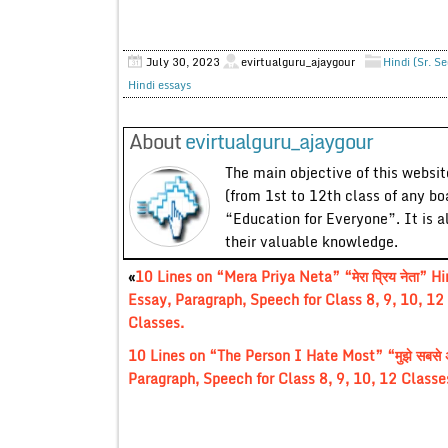
July 30, 2023
evirtualguru_ajaygour
Hindi (Sr. S
Hindi essays
About
evirtualguru_ajaygour
The main objective of this website
(from 1st to 12th class of any bo
“Education for Everyone”. It is a
their valuable knowledge.
«
10 Lines on “Mera Priya Neta” “मेरा प्रिय नेता” Hi
Essay, Paragraph, Speech for Class 8, 9, 10, 12
Classes.
10 Lines on “The Person I Hate Most” “मुझे सबसे अधिक 
Paragraph, Speech for Class 8, 9, 10, 12 Classe