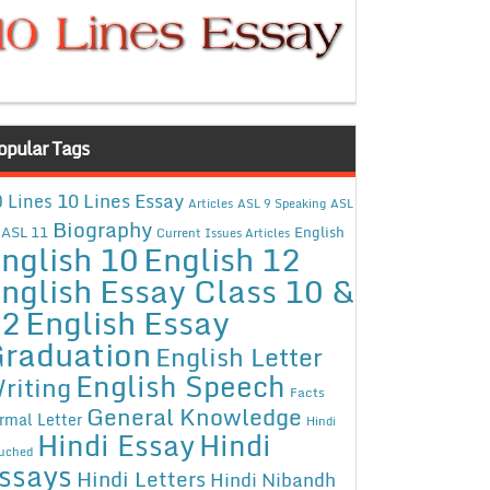
opular Tags
10 Lines Essay
 Lines
Articles
ASL 9 Speaking
ASL
Biography
ASL 11
English
Current Issues Articles
nglish 10
English 12
nglish Essay Class 10 &
12
English Essay
raduation
English Letter
English Speech
riting
Facts
General Knowledge
rmal Letter
Hindi
Hindi Essay
Hindi
uched
ssays
Hindi Letters
Hindi Nibandh