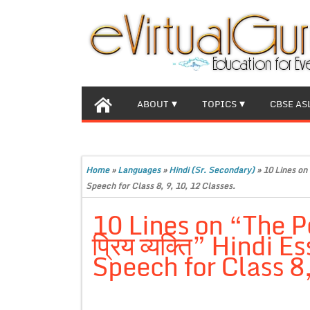
ABOUT
TOPICS
CBSE AS
Home
»
Languages
»
Hindi (Sr. Secondary)
»
10 Lines on 
Speech for Class 8, 9, 10, 12 Classes.
10 Lines on “The Pe
प्रिय व्यक्ति” Hindi 
Speech for Class 8,