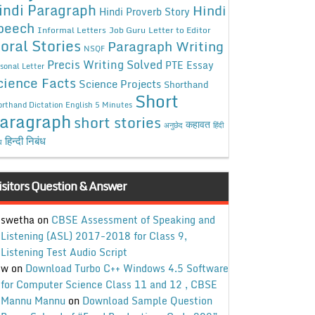
indi Paragraph
Hindi
Hindi Proverb Story
peech
Informal Letters
Job Guru
Letter to Editor
oral Stories
Paragraph Writing
NSQF
Precis Writing Solved
PTE Essay
sonal Letter
cience Facts
Science Projects
Shorthand
Short
rthand Dictation English 5 Minutes
aragraph
short stories
कहावत
अनुछेद
हिंदी
हिन्दी निबंध
ध
isitors Question & Answer
swetha
on
CBSE Assessment of Speaking and
Listening (ASL) 2017-2018 for Class 9,
Listening Test Audio Script
w
on
Download Turbo C++ Windows 4.5 Software
for Computer Science Class 11 and 12 , CBSE
Mannu Mannu
on
Download Sample Question