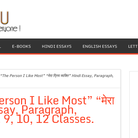
L
E-BOOKS
HINDI ESSAYS
ENGLISH ESSAYS
LET
“The Person I Like Most” “मेरा प्रिय व्यक्ति” Hindi Essay, Paragraph,
rson I Like Most” “मेरा
Essay, Paragraph,
 9, 10, 12 Classes.