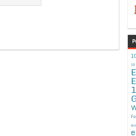
P
10
10
E
E
G
W
Fo
An
e