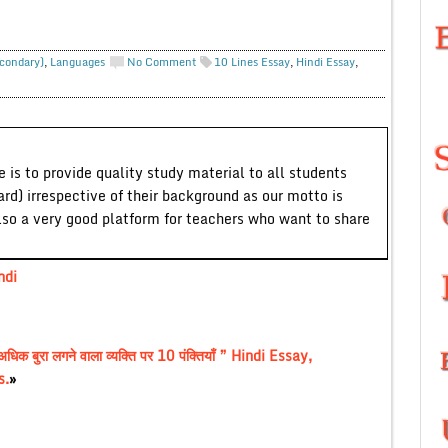
econdary)
,
Languages
No Comment
10 Lines Essay
,
Hindi Essay
,
 is to provide quality study material to all students
ard) irrespective of their background as our motto is
lso a very good platform for teachers who want to share
ndi
बुरा लगने वाला व्यक्ति पर 10 पंक्तियाँ ” Hindi Essay,
s.
»