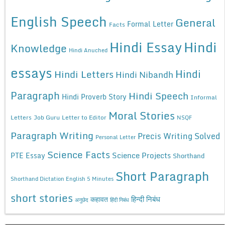
English Speech
General
Formal Letter
Facts
Hindi Essay
Hindi
Knowledge
Hindi Anuched
essays
Hindi
Hindi Letters
Hindi Nibandh
Paragraph
Hindi Speech
Hindi Proverb Story
Informal
Moral Stories
Letters
Job Guru
Letter to Editor
NSQF
Paragraph Writing
Precis Writing Solved
Personal Letter
Science Facts
Science Projects
PTE Essay
Shorthand
Short Paragraph
Shorthand Dictation English 5 Minutes
short stories
कहावत
हिन्दी निबंध
अनुछेद
हिंदी निबंध