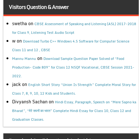
Visitors Question & Answer
swetha
on
CBSE Assessment of Speaking and Listening (ASL) 2017-2018
for Class 9, Listening Test Audio Script
w
on
Download Turbo C++ Windows 4.5 Software for Computer Science
Class 11 and 12 , CBSE
on
Mannu Mannu
Download Sample Question Paper Solved of “Food
Production- Code 809” for Class 12 NSQF Vocational, CBSE Session 2021-
2022.
jack
on
English Short Story “Union Is Strength” Complete Moral Story for
Class 7, 8, 9, 10, 12 Kids and Students.
Divyansh Sachan
on
Hindi Essay, Paragraph, Speech on “Mere Sapno ka
Bharat”, “मेरे सपनों का भारत” Complete Hindi Essay for Class 10, Class 12 and
Graduation Classes.