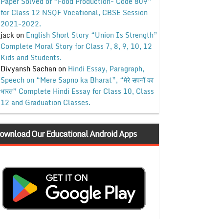
Paper Solved of “Food Production- Code 809”
for Class 12 NSQF Vocational, CBSE Session
2021-2022.
jack
on
English Short Story “Union Is Strength”
Complete Moral Story for Class 7, 8, 9, 10, 12
Kids and Students.
Divyansh Sachan
on
Hindi Essay, Paragraph,
Speech on “Mere Sapno ka Bharat”, “मेरे सपनों का
भारत” Complete Hindi Essay for Class 10, Class
12 and Graduation Classes.
ownload Our Educational Android Apps