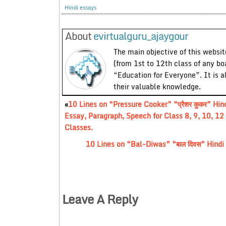
Hindi essays
About
evirtualguru_ajaygour
The main objective of this website
(from 1st to 12th class of any bo
“Education for Everyone”. It is a
their valuable knowledge.
«
10 Lines on “Pressure Cooker” “प्रैशर कुकर” Hin
Essay, Paragraph, Speech for Class 8, 9, 10, 12
Classes.
10 Lines on “Bal-Diwas” “बाल दिवस” Hindi 
Leave A Reply