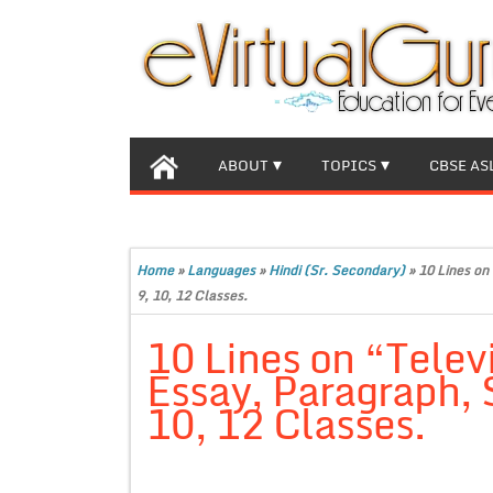
ABOUT
TOPICS
CBSE AS
Home
»
Languages
»
Hindi (Sr. Secondary)
»
10 Lines on 
9, 10, 12 Classes.
10 Lines on “Televi
Essay, Paragraph, S
10, 12 Classes.