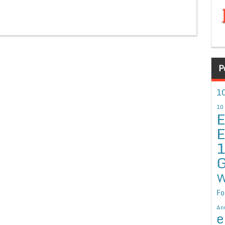
P
10
10
E
E
G
W
Fo
An
e