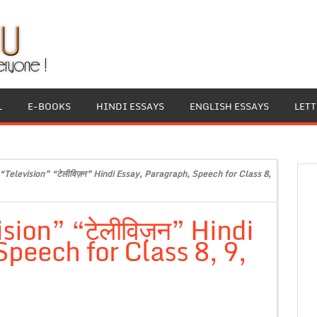
L
E-BOOKS
HINDI ESSAYS
ENGLISH ESSAYS
LET
“Television” “टेलीविज़न” Hindi Essay, Paragraph, Speech for Class 8,
sion” “टेलीविज़न” Hindi
peech for Class 8, 9,