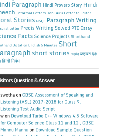
indi Paragraph
Hindi
Hindi Proverb Story
peech
Informal Letters
Job Guru
Letter to Editor
oral Stories
Paragraph Writing
NSQF
Precis Writing Solved
PTE Essay
sonal Letter
cience Facts
Science Projects
Shorthand
Short
rthand Dictation English 5 Minutes
aragraph
short stories
कहावत
अनुछेद
हिंदी
हिन्दी निबंध
ध
isitors Question & Answer
swetha
on
CBSE Assessment of Speaking and
Listening (ASL) 2017-2018 for Class 9,
Listening Test Audio Script
w
on
Download Turbo C++ Windows 4.5 Software
for Computer Science Class 11 and 12 , CBSE
Mannu Mannu
on
Download Sample Question