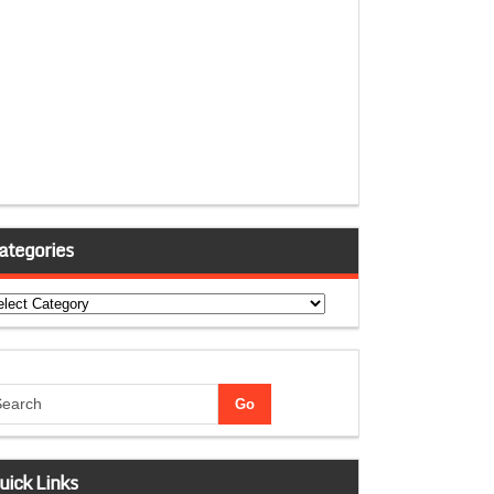
ategories
tegories
uick Links