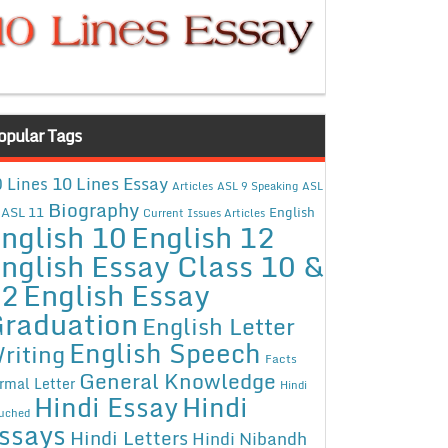
opular Tags
10 Lines Essay
 Lines
Articles
ASL 9 Speaking
ASL
Biography
ASL 11
English
Current Issues Articles
nglish 10
English 12
nglish Essay Class 10 &
12
English Essay
raduation
English Letter
English Speech
riting
Facts
General Knowledge
rmal Letter
Hindi
Hindi Essay
Hindi
uched
ssays
Hindi Letters
Hindi Nibandh