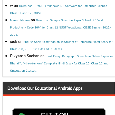
w
on
Download Turbo C++ Windows 4.5 Software for Computer Science
Class 11 and 12 , CBSE
on
Mannu Mannu
Download Sample Question Paper Solved of “Food
Production- Code 809” for Class 12 NSQF Vocational, CBSE Session 2021-
2022.
jack
on
English Short Story “Union Is Strength” Complete Moral Story for
Class 7, 8, 9, 10, 12 Kids and Students.
Divyansh Sachan
on
Hindi Essay, Paragraph, Speech on “Mere Sapno ka
Bharat”, “मेरे सपनों का भारत” Complete Hindi Essay for Class 10, Class 12 and
Graduation Classes.
Download Our Educational Android Apps