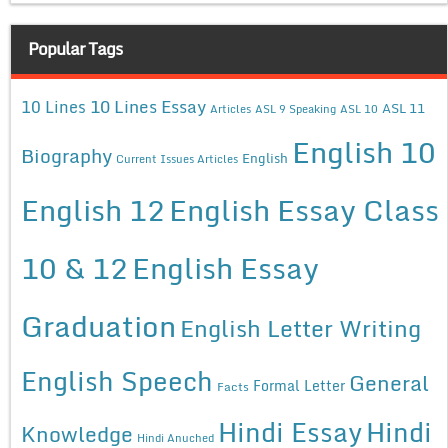
Popular Tags
10 Lines Essay
10 Lines
ASL 11
Articles
ASL 9 Speaking
ASL 10
English 10
Biography
English
Current Issues Articles
English 12
English Essay Class
10 & 12
English Essay
Graduation
English Letter Writing
English Speech
General
Formal Letter
Facts
Hindi Essay
Hindi
Knowledge
Hindi Anuched