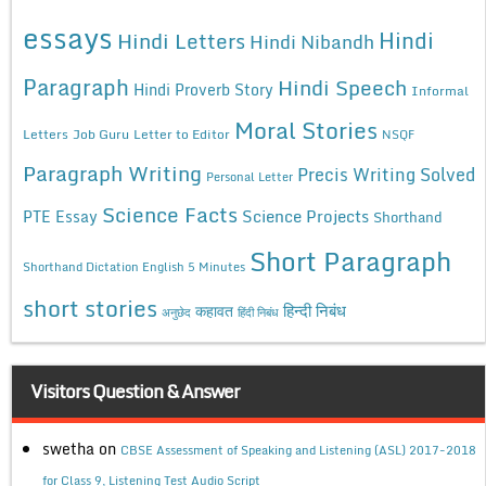
essays
Hindi
Hindi Letters
Hindi Nibandh
Paragraph
Hindi Speech
Hindi Proverb Story
Informal
Moral Stories
Letters
Job Guru
Letter to Editor
NSQF
Paragraph Writing
Precis Writing Solved
Personal Letter
Science Facts
Science Projects
PTE Essay
Shorthand
Short Paragraph
Shorthand Dictation English 5 Minutes
short stories
कहावत
हिन्दी निबंध
अनुछेद
हिंदी निबंध
Visitors Question & Answer
swetha
on
CBSE Assessment of Speaking and Listening (ASL) 2017-2018
for Class 9, Listening Test Audio Script