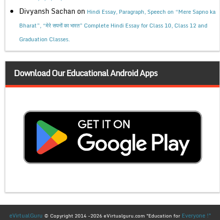
Divyansh Sachan
on
Hindi Essay, Paragraph, Speech on “Mere Sapno ka
Bharat”, “मेरे सपनों का भारत” Complete Hindi Essay for Class 10, Class 12 and
Graduation Classes.
Download Our Educational Android Apps
eVirtualGuru
Everyone !"
© Copyright 2014 -2026 eVirtualguru.com "Education for