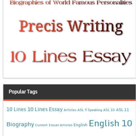
Popular Tags
10 Lines Essay
10 Lines
ASL 11
Articles
ASL 9 Speaking
ASL 10
English 10
Biography
English
Current Issues Articles