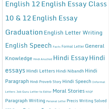
English 12
English Essay Class
10 & 12
English Essay
Graduation
English Letter Writing
English Speech
General
Formal Letter
Facts
Hindi Essay
Hindi
Knowledge
Hindi Anuched
essays
Hindi
Hindi Letters
Hindi Nibandh
Paragraph
Hindi Speech
Hindi Proverb Story
Informal
Moral Stories
Letters
Job Guru
Letter to Editor
NSQF
Paragraph Writing
Precis Writing Solved
Personal Letter