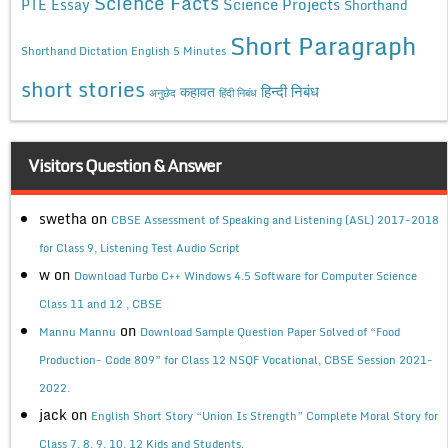
Science Facts
Science Projects
PTE Essay
Shorthand
Short Paragraph
Shorthand Dictation English 5 Minutes
short stories
कहावत
हिन्दी निबंध
अनुछेद
हिंदी निबंध
Visitors Question & Answer
swetha
on
CBSE Assessment of Speaking and Listening (ASL) 2017-2018
for Class 9, Listening Test Audio Script
w
on
Download Turbo C++ Windows 4.5 Software for Computer Science
Class 11 and 12 , CBSE
on
Mannu Mannu
Download Sample Question Paper Solved of “Food
Production- Code 809” for Class 12 NSQF Vocational, CBSE Session 2021-
2022.
jack
on
English Short Story “Union Is Strength” Complete Moral Story for
Class 7, 8, 9, 10, 12 Kids and Students.