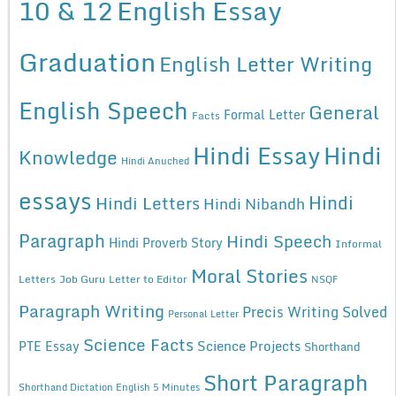
10 & 12
English Essay
Graduation
English Letter Writing
English Speech
General
Formal Letter
Facts
Hindi Essay
Hindi
Knowledge
Hindi Anuched
essays
Hindi
Hindi Letters
Hindi Nibandh
Paragraph
Hindi Speech
Hindi Proverb Story
Informal
Moral Stories
Letters
Job Guru
Letter to Editor
NSQF
Paragraph Writing
Precis Writing Solved
Personal Letter
Science Facts
Science Projects
PTE Essay
Shorthand
Short Paragraph
Shorthand Dictation English 5 Minutes