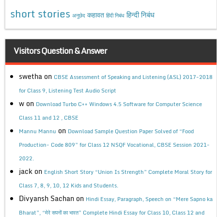
short stories
कहावत
हिन्दी निबंध
अनुछेद
हिंदी निबंध
Visitors Question & Answer
swetha
on
CBSE Assessment of Speaking and Listening (ASL) 2017-2018
for Class 9, Listening Test Audio Script
w
on
Download Turbo C++ Windows 4.5 Software for Computer Science
Class 11 and 12 , CBSE
on
Mannu Mannu
Download Sample Question Paper Solved of “Food
Production- Code 809” for Class 12 NSQF Vocational, CBSE Session 2021-
2022.
jack
on
English Short Story “Union Is Strength” Complete Moral Story for
Class 7, 8, 9, 10, 12 Kids and Students.
Divyansh Sachan
on
Hindi Essay, Paragraph, Speech on “Mere Sapno ka
Bharat”, “मेरे सपनों का भारत” Complete Hindi Essay for Class 10, Class 12 and