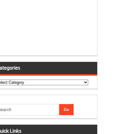
ategories
tegories
uick Links