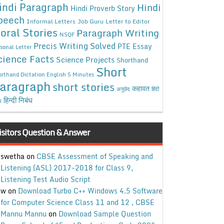
indi Paragraph
Hindi
Hindi Proverb Story
peech
Informal Letters
Job Guru
Letter to Editor
oral Stories
Paragraph Writing
NSQF
Precis Writing Solved
PTE Essay
sonal Letter
cience Facts
Science Projects
Shorthand
Short
rthand Dictation English 5 Minutes
aragraph
short stories
कहावत
अनुछेद
हिंदी
हिन्दी निबंध
ध
isitors Question & Answer
swetha
on
CBSE Assessment of Speaking and
Listening (ASL) 2017-2018 for Class 9,
Listening Test Audio Script
w
on
Download Turbo C++ Windows 4.5 Software
for Computer Science Class 11 and 12 , CBSE
Mannu Mannu
on
Download Sample Question