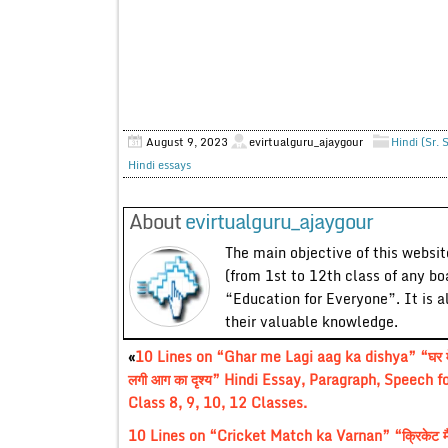
August 9, 2023
evirtualguru_ajaygour
Hindi (Sr. 
Hindi essays
About
evirtualguru_ajaygour
The main objective of this website
(from 1st to 12th class of any bo
“Education for Everyone”. It is a
their valuable knowledge.
«
10 Lines on “Ghar me Lagi aag ka dishya” “घर मे
लगी आग का दृश्य” Hindi Essay, Paragraph, Speech f
Class 8, 9, 10, 12 Classes.
10 Lines on “Cricket Match ka Varnan” “क्रिकेट मै