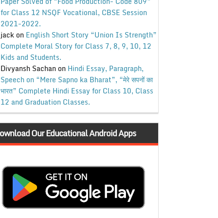
Paper Solved of “Food Production- Code 809”
for Class 12 NSQF Vocational, CBSE Session
2021-2022.
jack
on
English Short Story “Union Is Strength”
Complete Moral Story for Class 7, 8, 9, 10, 12
Kids and Students.
Divyansh Sachan
on
Hindi Essay, Paragraph,
Speech on “Mere Sapno ka Bharat”, “मेरे सपनों का
भारत” Complete Hindi Essay for Class 10, Class
12 and Graduation Classes.
ownload Our Educational Android Apps