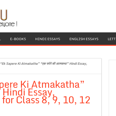
L
E-BOOKS
HINDI ESSAYS
ENGLISH ESSAYS
LET
 “Ek Sapere Ki Atmakatha” “एक सपेरे की आत्मकथा” Hindi Essay,
apere Ki Atmakatha”
” Hindi Essay,
or Class 8, 9, 10, 12