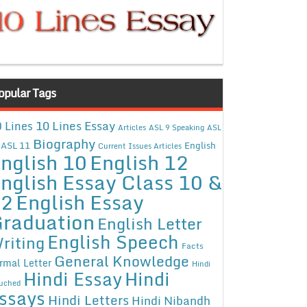
opular Tags
10 Lines Essay
 Lines
Articles
ASL 9 Speaking
ASL
Biography
ASL 11
English
Current Issues Articles
nglish 10
English 12
nglish Essay Class 10 &
12
English Essay
raduation
English Letter
English Speech
riting
Facts
General Knowledge
rmal Letter
Hindi
Hindi Essay
Hindi
uched
ssays
Hindi Letters
Hindi Nibandh