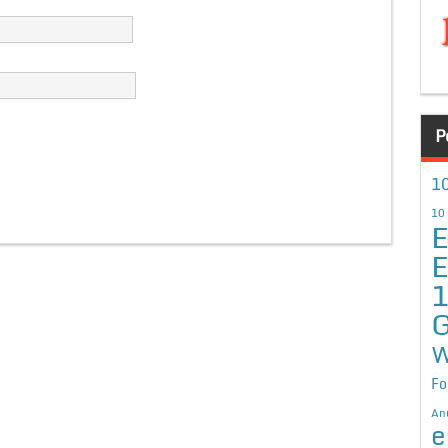
P
10
10
E
E
G
W
Fo
An
e