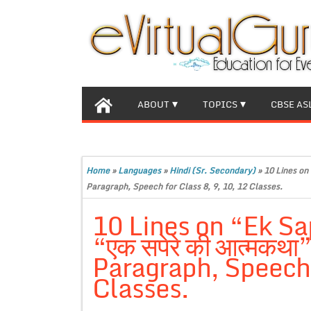
ABOUT
TOPICS
CBSE AS
Home
»
Languages
»
Hindi (Sr. Secondary)
»
10 Lines on
Paragraph, Speech for Class 8, 9, 10, 12 Classes.
10 Lines on “Ek S
“एक सपेरे की आत्मकथा
Paragraph, Speech f
Classes.