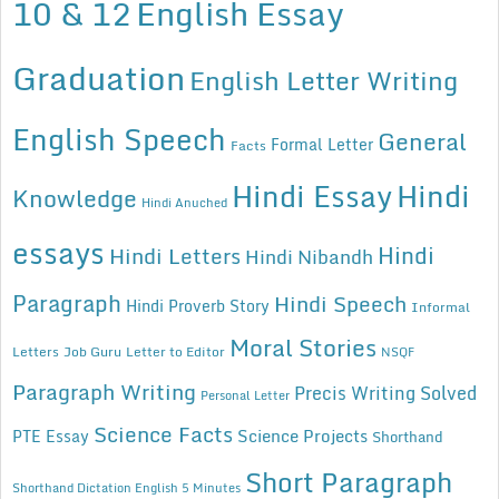
10 & 12
English Essay
Graduation
English Letter Writing
English Speech
General
Formal Letter
Facts
Hindi Essay
Hindi
Knowledge
Hindi Anuched
essays
Hindi
Hindi Letters
Hindi Nibandh
Paragraph
Hindi Speech
Hindi Proverb Story
Informal
Moral Stories
Letters
Job Guru
Letter to Editor
NSQF
Paragraph Writing
Precis Writing Solved
Personal Letter
Science Facts
Science Projects
PTE Essay
Shorthand
Short Paragraph
Shorthand Dictation English 5 Minutes