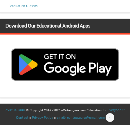
Graduation Classes.
Download Our Educational Android Apps
eVirtualGuru
Everyone !"
© Copyright 2014 -2026 eVirtualguru.com "Education for
Contact
Privacy Policy
email: evirtualguru@gmail.com
↑
||
||