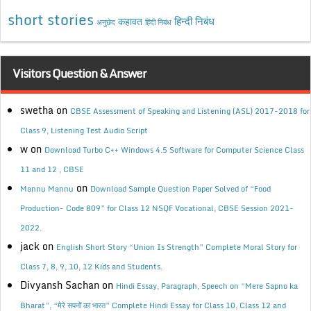
short stories
कहावत
हिन्दी निबंध
अनुछेद
हिंदी निबंध
Visitors Question & Answer
swetha
on
CBSE Assessment of Speaking and Listening (ASL) 2017-2018 for
Class 9, Listening Test Audio Script
w
on
Download Turbo C++ Windows 4.5 Software for Computer Science Class
11 and 12 , CBSE
on
Mannu Mannu
Download Sample Question Paper Solved of “Food
Production- Code 809” for Class 12 NSQF Vocational, CBSE Session 2021-
2022.
jack
on
English Short Story “Union Is Strength” Complete Moral Story for
Class 7, 8, 9, 10, 12 Kids and Students.
Divyansh Sachan
on
Hindi Essay, Paragraph, Speech on “Mere Sapno ka
Bharat”, “मेरे सपनों का भारत” Complete Hindi Essay for Class 10, Class 12 and