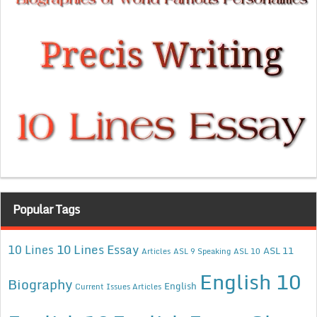
Popular Tags
10 Lines Essay
10 Lines
ASL 11
Articles
ASL 9 Speaking
ASL 10
English 10
Biography
English
Current Issues Articles