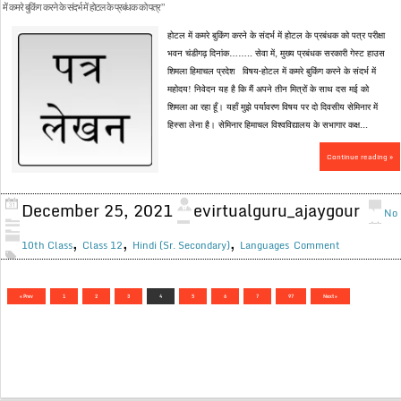
में कमरे बुकिंग करने के संदर्भ में होटल के प्रबंधक को पत्र”
होटल में कमरे बुकिंग करने के संदर्भ में होटल के प्रबंधक को पत्र परीक्षा
भवन चंडीगढ़ दिनांक…….. सेवा में, मुख्य प्रबंधक सरकारी गेस्ट हाउस
शिमला हिमाचल प्रदेश विषय–होटल में कमरे बुकिंग करने के संदर्भ में
महोदय! निवेदन यह है कि मैं अपने तीन मित्रों के साथ दस मई को
शिमला आ रहा हूँ। यहाँ मुझे पर्यावरण विषय पर दो दिवसीय सेमिनार में
हिस्सा लेना है। सेमिनार हिमाचल विश्वविद्यालय के सभागार कक्ष...
Continue reading »
December 25, 2021
evirtualguru_ajaygour
No
,
,
,
10th Class
Class 12
Hindi (Sr. Secondary)
Languages
Comment
« Prev
1
2
3
4
5
6
7
97
Next »