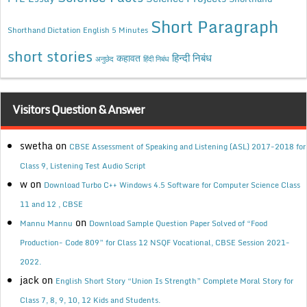
Short Paragraph
Shorthand Dictation English 5 Minutes
short stories
कहावत
हिन्दी निबंध
अनुछेद
हिंदी निबंध
Visitors Question & Answer
swetha
on
CBSE Assessment of Speaking and Listening (ASL) 2017-2018 for
Class 9, Listening Test Audio Script
w
on
Download Turbo C++ Windows 4.5 Software for Computer Science Class
11 and 12 , CBSE
on
Mannu Mannu
Download Sample Question Paper Solved of “Food
Production- Code 809” for Class 12 NSQF Vocational, CBSE Session 2021-
2022.
jack
on
English Short Story “Union Is Strength” Complete Moral Story for
Class 7, 8, 9, 10, 12 Kids and Students.