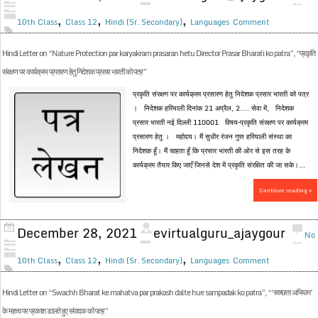
,
,
,
10th Class
Class 12
Hindi (Sr. Secondary)
Languages
Comment
Hindi Letter on “Nature Protection par karyakram prasaran hetu Director Prasar Bharati ko patra”, “प्रकृति
संरक्षण पर कार्यक्रम प्रसारण हेतु निदेशक प्रसार भारती को पत्र”
प्रकृति संरक्षण पर कार्यक्रम प्रसारण हेतु निदेशक प्रसार भारती को पत्र
। निदेशक हरियाली दिनांक 21 अप्रैल, 2…. सेवा में, निदेशक
प्रसार भारती नई दिल्ली 110001 विषय–प्रकृति संरक्षण पर कार्यक्रम
प्रसारण हेतु । महोदय। मैं सुधीर रंजन गुप्त हरियाली संस्था का
निदेशक हूँ। मैं चाहता हूँ कि प्रसार भारती की ओर से इस तरह के
कार्यक्रम तैयार किए जाएँ जिनसे देश में प्रकृति संरक्षित की जा सके।...
Continue reading »
December 28, 2021
evirtualguru_ajaygour
No
,
,
,
10th Class
Class 12
Hindi (Sr. Secondary)
Languages
Comment
Hindi Letter on “Swachh Bharat ke mahatva par prakash dalte hue sampadak ko patra”, “‘स्वच्छता अभियान’
के महत्त्व पर प्रकाश डालते हुए संपादक को पत्र”