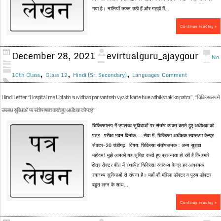
गया है। नालियाँ उफन उठी हैं और गड्ढ़ों में...
Continue reading »
December 28, 2021
evirtualguru_ajaygour
No
,
,
,
10th Class
Class 12
Hindi (Sr. Secondary)
Languages
Comment
Hindi Letter “Hospital me Uplabh suvidhao par santosh vyakt karte hue adhikshak ko patra”, “चिकित्सालय में
उपलब्ध सुविधाओं पर संतोष व्यक्त करते हुए अधीक्षक को पत्र”
चिकित्सालय में उपलब्ध सुविधाओं पर संतोष व्यक्त करते हुए अधीक्षक को
पत्र परीक्षा भवन दिनांक…. सेवा में, चिकित्सा अधीक्षक स्वास्थ्या केन्द्र
सेक्टर-20 चंडीगढ़ विषयः चिकित्सा संतोषजनक : अन्य सुझाव
महोदय! मुझे आपको यह सूचित करते हुए प्रसन्नता हो रही है कि हमारे
क्षेत्र सेक्टर बीस में स्थापित चिकित्सा स्वास्थ्य केन्द्र हर आवश्यक
स्वास्थ्य सुविधाओं से संपन्न है। यहाँ की महिला डॉक्टर व पुरुष डॉक्टर
बहुत लग्न के साथ...
Continue reading »