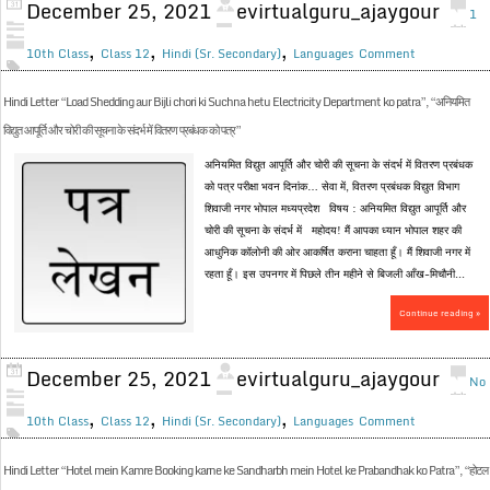
December 25, 2021
evirtualguru_ajaygour
1
,
,
,
10th Class
Class 12
Hindi (Sr. Secondary)
Languages
Comment
Hindi Letter “Load Shedding aur Bijli chori ki Suchna hetu Electricity Department ko patra”, “अनियमित
विद्युत आपूर्ति और चोरी की सूचना के संदर्भ में वितरण प्रबंधक को पत्र”
अनियमित विद्युत आपूर्ति और चोरी की सूचना के संदर्भ में वितरण प्रबंधक
को पत्र परीक्षा भवन दिनांक… सेवा में, वितरण प्रबंधक विद्युत विभाग
शिवाजी नगर भोपाल मध्यप्रदेश विषय : अनियमित विद्युत आपूर्ति और
चोरी की सूचना के संदर्भ में महोदय! मैं आपका ध्यान भोपाल शहर की
आधुनिक कॉलोनी की ओर आकर्षित कराना चाहता हूँ। मैं शिवाजी नगर में
रहता हूँ। इस उपनगर में पिछले तीन महीने से बिजली आँख-मिचौनी...
Continue reading »
December 25, 2021
evirtualguru_ajaygour
No
,
,
,
10th Class
Class 12
Hindi (Sr. Secondary)
Languages
Comment
Hindi Letter “Hotel mein Kamre Booking karne ke Sandharbh mein Hotel ke Prabandhak ko Patra”, “होटल