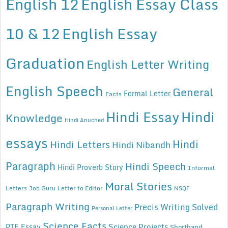
English 12
English Essay Class
10 & 12
English Essay
Graduation
English Letter Writing
English Speech
General
Formal Letter
Facts
Hindi Essay
Hindi
Knowledge
Hindi Anuched
essays
Hindi
Hindi Letters
Hindi Nibandh
Paragraph
Hindi Speech
Hindi Proverb Story
Informal
Moral Stories
Letters
Job Guru
Letter to Editor
NSQF
Paragraph Writing
Precis Writing Solved
Personal Letter
Science Facts
Science Projects
PTE Essay
Shorthand