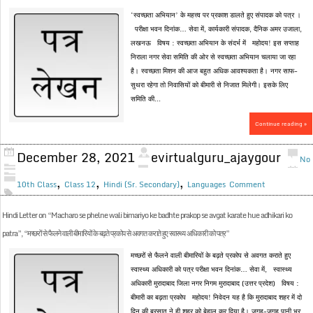
‘स्वच्छता अभियान’ के महत्त्व पर प्रकाश डालते हुए संपादक को पत्र ।
परीक्षा भवन दिनांक… सेवा में, कार्यकारी संपादक, दैनिक अमर उजाला,
लखनऊ विषय : स्वच्छता अभियान के संदर्भ में महोदय! इस सप्ताह
निराला नगर सेवा समिति की ओर से स्वच्छता अभियान चलाया जा रहा
है। स्वच्छता मिशन की आज बहुत अधिक आवश्यकता है। नगर साफ-
सुथरा रहेगा तो निवासियों को बीमारी से निजात मिलेगी। इसके लिए
समिति की...
Continue reading »
December 28, 2021
evirtualguru_ajaygour
No
,
,
,
10th Class
Class 12
Hindi (Sr. Secondary)
Languages
Comment
Hindi Letter on “Macharo se phelne wali bimariyo ke badhte prakop se avgat karate hue adhikari ko
patra”, “मच्छरों से फैलने वाली बीमारियों के बढ़ते प्रकोप से अवगत कराते हुए स्वास्थ्य अधिकारी को पत्र”
मच्छरों से फैलने वाली बीमारियों के बढ़ते प्रकोप से अवगत कराते हुए
स्वास्थ्य अधिकारी को पत्र परीक्षा भवन दिनांक… सेवा में, स्वास्थ्य
अधिकारी मुरादाबाद जिला नगर निगम मुरादाबाद (उत्तर प्रदेश) विषय :
बीमारी का बढ़ता प्रकोप महोदय! निवेदन यह है कि मुरादाबाद शहर में दो
दिन की बरसात ने ही शहर को बेहाल कर दिया है। जगह-जगह पानी भर