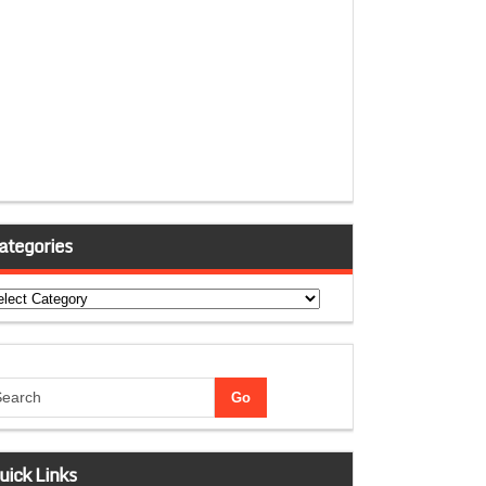
ategories
tegories
uick Links