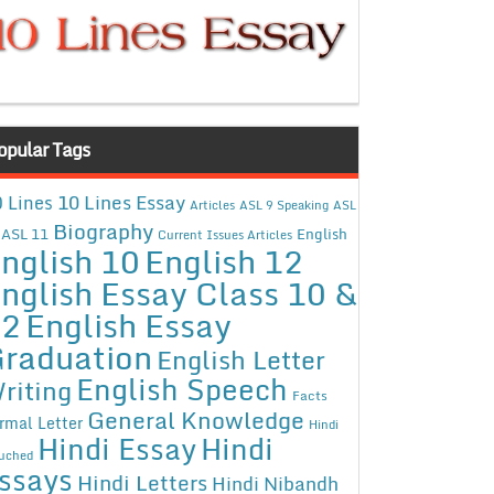
opular Tags
10 Lines Essay
 Lines
Articles
ASL 9 Speaking
ASL
Biography
ASL 11
English
Current Issues Articles
nglish 10
English 12
nglish Essay Class 10 &
12
English Essay
raduation
English Letter
English Speech
riting
Facts
General Knowledge
rmal Letter
Hindi
Hindi Essay
Hindi
uched
ssays
Hindi Letters
Hindi Nibandh