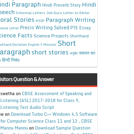
indi Paragraph
Hindi
Hindi Proverb Story
peech
Informal Letters
Job Guru
Letter to Editor
oral Stories
Paragraph Writing
NSQF
Precis Writing Solved
PTE Essay
sonal Letter
cience Facts
Science Projects
Shorthand
Short
rthand Dictation English 5 Minutes
aragraph
short stories
कहावत
अनुछेद
हिंदी
हिन्दी निबंध
ध
isitors Question & Answer
swetha
on
CBSE Assessment of Speaking and
Listening (ASL) 2017-2018 for Class 9,
Listening Test Audio Script
w
on
Download Turbo C++ Windows 4.5 Software
for Computer Science Class 11 and 12 , CBSE
Mannu Mannu
on
Download Sample Question