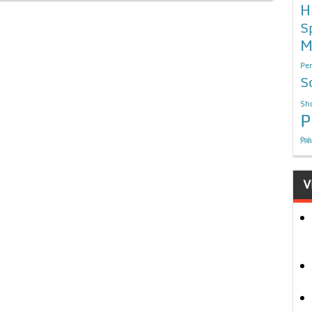
H
S
M
Per
S
Sho
P
निबं
V