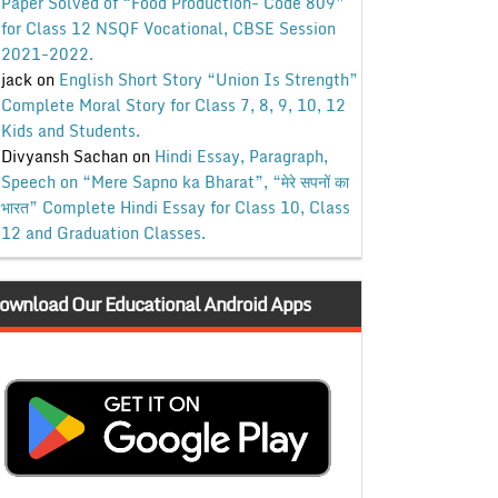
Paper Solved of “Food Production- Code 809”
for Class 12 NSQF Vocational, CBSE Session
2021-2022.
jack
on
English Short Story “Union Is Strength”
Complete Moral Story for Class 7, 8, 9, 10, 12
Kids and Students.
Divyansh Sachan
on
Hindi Essay, Paragraph,
Speech on “Mere Sapno ka Bharat”, “मेरे सपनों का
भारत” Complete Hindi Essay for Class 10, Class
12 and Graduation Classes.
ownload Our Educational Android Apps